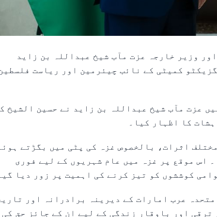
نائب وزیر اعظم اور وزیر خارجہ عزت مآب شیخ عبداللہ بن زاید
زیکٹو کمیٹی کے نائب چیئرمین اور ریاست فلسطین
یں عزت مآب شیخ عبداللہ بن زاید نے حسین الشیخ ک
ہشات کا اظہار کیا۔
 مختلف اثرات، بالخصوص غزہ کی پٹی میں بگڑتے ہوئے
 اس موقع پر غزہ میں عام شہریوں کے لیے فوری
وامی کوششوں کو تیز کرنے کی اہمیت پر زور دیا گیا
 متحدہ عرب امارات کے دیرینہ برادرانہ اور تاریخ
ترقی اور باوقار زندگی کے لیے ان کے جائز حق کی