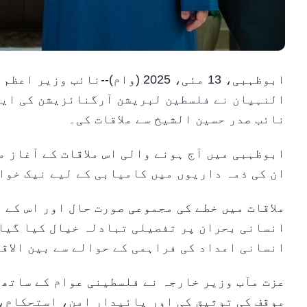
ابوظہبی، 13 مئی، 2025 (وام)--
النہیان نے فلسطین لبریشن آرگنائزیشن کی ایگ
نائب صدر حسین الشیخ سے ملاقات کی۔
ابوظہبی میں آج ہونے والی اس ملاقات کے آغاز م
ان کی ذمہ داریوں میں کامیابی کے لیے نیک خوا
ملاقات میں خطے کی مجموعی صورت حال اور اس کے
انسانی بحران پر تفصیلی تبادلہ خیال کیا گیا۔
انسانی امداد کی فراہمی کے حوالے سے بین الاق
عزت مآب وزیر خارجہ نے فلسطینی عوام کے ساتھ
موقف کی توثیق کی اور پائیدار امن، استحکام، 