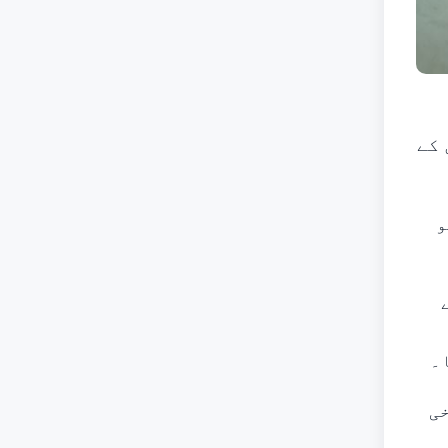
 کے
و
۔
ی