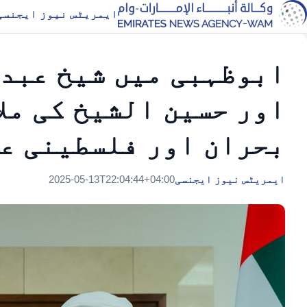
ایمریٹس نیوز ایجنسی
ابوظہبی میں شیخ عبد
اور حسین الشیخ کی مل
بحران اور فلسطینی عو
ایمریٹس نیوز ایجنسی
2025-05-13T22:04:44+04:00