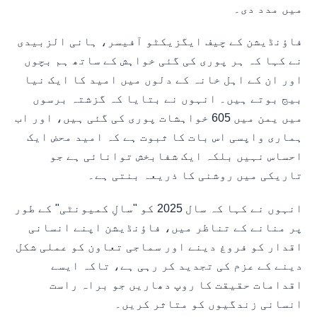
میں مدد دی۔
فاؤنڈیشن کے چیف ایگزیکٹو آفیسر، ہانی الزبیدی
نے کہا کہ ہر پوری کی گئی خواہش کے ساتھ ہم بچوں
اور ان کے اہل خانہ کے دلوں میں امید کا ایک نیا
بیج بوتے ہیں۔ انہوں نے بتایا کہ گزشتہ برسوں
میں یمن میں 605 خواہشات پوری کی گئی ہیں، اور اب
ہماری واپسی اس بات کا ثبوت ہے کہ امید محض ایک
احساس نہیں بلکہ ایک شفابخش توانائی ہے جو
تاریکی میں روشنی کا ذریعہ بنتی ہے۔
انہوں نے کہا کہ سال 2025 کو "سالِ کمیونٹی" کے طور
پر منانے کے تناظر میں، فاؤنڈیشن اپنے انسانی
اقدار کو فروغ دینے اور سماجی تعاون کو عملی شکل
دینے کے عزم کی تجدید کر رہی ہے، تاکہ ایسے
اقدامات حقیقت کا روپ دھاریں جو براہ راست
انسانی زندگیوں کو متاثر کریں۔