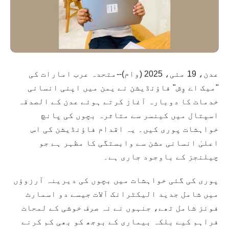
عدن، 19 مئی، 2025 (وام)--متحدہ عرب امارات کی
"میک اے وِش" فاؤنڈیشن نے یمن میں اپنی انسانی
خدمات کا دوبارہ آغاز کرتے ہوئے عدن کے الصدقہ
اسپتال میں کینسر سے متاثرہ بچوں کی پانچ
خواہشات پوری کیں۔ یہ اقدام فاؤنڈیشن کی اس
اعلیٰ انسانی مشن سے وابستگی کا مظہر ہے جو
چیلنجز کے باوجود جاری ہے۔
پوری کی گئی خواہشات میں بچوں کی دیرینہ آرزوؤں
میں شامل جدید الیکٹرانک آلات جیسے دو اسمارٹ
فونز شامل تھے، جنہوں نے نہ صرف خوشی کے لمحات
فراہم کیے بلکہ بیماری کے بوجھ کو بھی کم کرنے