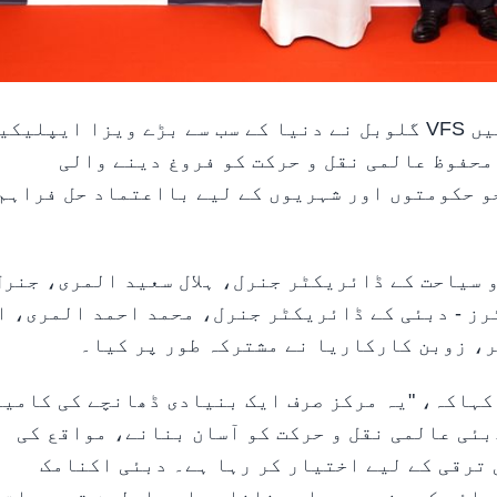
دبئی، 20 مئی، 2025 (وام) – دبئی کے وافی سٹی میں VFS گلوبل نے دنیا کے سب سے بڑے ویزا ایپل
محفوظ عالمی نقل و حرکت کو فروغ دینے والی
و حکومتوں اور شہریوں کے لیے بااعتماد حل فراہم
 سیاحت کے ڈائریکٹر جنرل، ہلال سعید المری، جنرل
ز - دبئی کے ڈائریکٹر جنرل، محمد احمد المری، ا
 کہاکہ، "یہ مرکز صرف ایک بنیادی ڈھانچے کی کامی
بئی عالمی نقل و حرکت کو آسان بنانے، مواقع کی
ترقی کے لیے اختیار کر رہا ہے۔ دبئی اکنامک