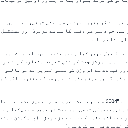
عالمی رسائی کو مزید ہموار بنانا ہماری اولین ترجیحات
ی ٹیلنٹ کو متوجہ کرنے، سیاحتی ترقی، اور بین
ہے، جو دبئی کو دنیا کا سب سے مربوط اور مستقبل 
ار ادا کرتا ہے۔
 سنگ میل عبور کیا ہے جو متحدہ عرب امارات اور
م ہے۔ یہ مرکز جدت کی نئی تعریف متعارف کرانے وا
ری قیادت کے اس وژن کی عملی تصویر ہے جو عالمی
ارکردگی پر مبنی حکومتی سروسز کے منفرد ماڈل کی
VFS گلوبل کے سی ای او زوبن کارکاریا نے کہاکہ، "2004 سے ہم متحدہ عرب امارات میں خدمات انج
کی غیرمعمولی ترقی اور جدت کو قریب سے دیکھا ہے۔ 
ر کے ساتھ دنیا کے سب سے بڑے ویزا اپلیکیشن سینٹ