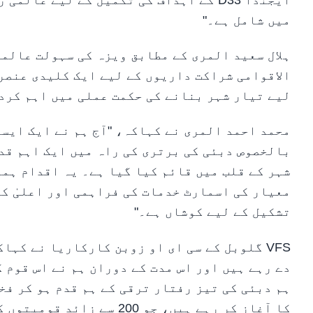
ایجنڈا D33 کے اہداف کی تکمیل کے لیے 
میں شامل ہے۔"
ہلال سعید المری کے مطابق ویزہ کی سہولت عالم
الاقوامی شراکت داریوں کے لیے ایک کلیدی عنصر 
لیے تیار شہر بنانے کی حکمت عملی میں اہم کرد
محمد احمد المری نے کہاکہ، "آج ہم نے ایک ایسا
بالخصوص دبئی کی برتری کی راہ میں ایک اہم قد
شہر کے قلب میں قائم کیا گیا ہے۔ یہ اقدام ہما
معیار کی اسمارٹ خدمات کی فراہمی اور اعلیٰ ک
تشکیل کے لیے کوشاں ہے۔"
دے رہے ہیں اور اس مدت کے دوران ہم نے اس قوم 
ہم دبئی کی تیز رفتار ترقی کے ہم قدم ہو کر فخ
کا آغاز کر رہے ہیں، جو 200 سے زائد قومیتوں کو خدمات فراہم کرے گا۔"