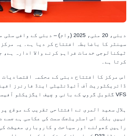
سینٹر کا باضابطہ افتتاح کر دیا ہے۔ یہ مرکز 
ٹیکنالوجی خدمات فراہم کرنے والا ادارہ ہے، ج
کرتا ہے۔
اس مرکز کا افتتاح دبئی کے محکمہ اقتصادیات و
ڈائریکٹوریٹ آف آئیڈنٹیٹی اینڈ فارنرز افیئر
VFS گلوبل گروپ کے بانی و چیف ایگزیکٹو آفیسر، زوبن کارکاریا نے مشترکہ طور پر کیا۔
ہلال سعید المری نے افتتاحی تقریب کے موقع پر
نہیں بلکہ اس اسٹریٹجک سمت کی عکاسی ہے جسے د
راہیں کھولنے اور سیاحت و کاروباری معیشت کی 