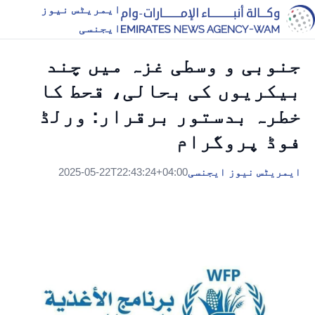
ایمریٹس نیوز
ایجنسی
جنوبی و وسطی غزہ میں چند
بیکریوں کی بحالی، قحط کا
خطرہ بدستور برقرار: ورلڈ
فوڈ پروگرام
ایمریٹس نیوز ایجنسی
2025-05-22T22:43:24+04:00