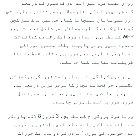
رواں ہفتے غزہ میں امدادی قافلوں کے ذریعے
گندم، بچوں کے لیے فارمولا دودھ، غذائی سپلیمنٹس
اور طبی سامان پہنچایا گیا، جس میں ہاٹ میل کچن
کو فعال کرنے کے لیے وسائل بھی شامل تھے۔ تاہم،
WFP کے مطابق، امداد صرف ایک وقت کے کھانے تک
محدود نہیں ہونی چاہیے، بلکہ متنوع خوراکی
اشیاء کی فراہمی بھی ضروری ہے تاکہ قحط کا مؤثر
طریقے سے مقابلہ کیا جا سکے۔
بیان میں کہا گیا کہ براہِ راست خوراکی پیکجز کی
تقسیم، جو قحط سے بچاؤ کا موثر ترین ذریعہ ہے،
اب بھی اجازت یافتہ نہیں ہے، اور یہ صورتحال
فوری طور پر تبدیل ہونی چاہیے۔
ورلڈ فوڈ پروگرام کے مطابق، 3 کروڑ 8 لاکھ پاؤنڈز
سے زائد خوراک پہلے سے امدادی راستوں پر موجود
ہے، جو غزہ کی پوری آبادی کو دو ماہ تک خوراک