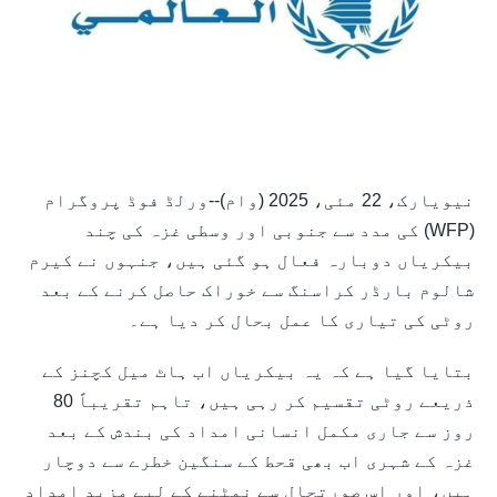
نیویارک، 22 مئی، 2025 (وام)--ورلڈ فوڈ پروگرام
(WFP) کی مدد سے جنوبی اور وسطی غزہ کی چند
بیکریاں دوبارہ فعال ہو گئی ہیں، جنہوں نے کیرم
شالوم بارڈر کراسنگ سے خوراک حاصل کرنے کے بعد
روٹی کی تیاری کا عمل بحال کر دیا ہے۔
بتایا گیا ہے کہ یہ بیکریاں اب ہاٹ میل کچنز کے
ذریعے روٹی تقسیم کر رہی ہیں، تاہم تقریباً 80
روز سے جاری مکمل انسانی امداد کی بندش کے بعد
غزہ کے شہری اب بھی قحط کے سنگین خطرے سے دوچار
ہیں، اور اس صورتحال سے نمٹنے کے لیے مزید امداد