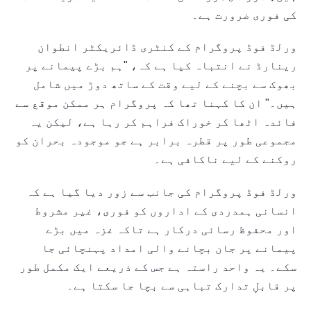
کی فوری ضرورت ہے۔
ورلڈ فوڈ پروگرام کے کنٹری ڈائریکٹر انطوان
رینارڈ نے انتباہ کیا ہے کہ، "ہم بڑے پیمانے پر
بھوک سے بچنے کے لیے وقت کے ساتھ دوڑ میں شامل
ہیں۔" ان کا کہنا تھا کہ پروگرام ہر ممکن موقع سے
فائدہ اٹھا کر خوراک فراہم کر رہا ہے، لیکن یہ
مجموعی طور پر قطرہ برابر ہے جو موجودہ بحران کو
روکنے کے لیے ناکافی ہے۔
ورلڈ فوڈ پروگرام کی جانب سے زور دیا گیا ہے کہ
انسانی ہمدردی کے اداروں کو فوری، غیر مشروط
اور محفوظ رسائی درکار ہے تاکہ غزہ میں بڑے
پیمانے پر جان بچانے والی امداد پہنچائی جا
سکے۔ یہ واحد راستہ ہے جس کے ذریعے ایک مکمل طور
پر قابلِ تدارک تباہی سے بچا جا سکتا ہے۔