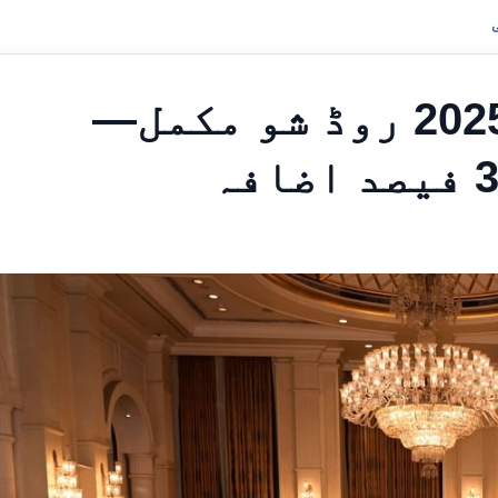
بھارت میں شارجہ کا 2025 روڈ شو مکمل—