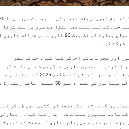
شارجہ، 8 ستمبر، 2025 (وام)--شارجہ کام
سیاحوں کے لیے پسندیدہ منزل کے طور پر پیش کرنا
تھا۔ روڈ شو نے ممبئی اور نئی دہلی کا رخ کیا جہاں بھارت کے لگ بھگ 90 کاروباری شراکت 
 شرکت کی۔
ں اور تجربات کو اجاگر کیا گیا، جب کہ سفر
ر ادارے، بالخصوص خلیجی منڈیوں کے لیے کام کرنے
والے روڈ شو کا ہدف رہے۔ ااتھارٹی کے چیئرمین خالد جاسم المدفع کے مطابق 2025 کے ابتدائ
ماہ میں شارجہ کے ہوٹلوں میں بھارت سے آنے والے مہمانوں کی تعداد میں 38 فیصد اضافہ
مپنیوں کے ساتھ اسٹریٹجک شراکتیں بھی طے کی گئی
 کے ساتھ تشہیری مہمات کا آغاز کیا گیا۔ اتھارٹی 
 بڑھانے، سفر و میہمان نوازی کی صنعت کو تقویت