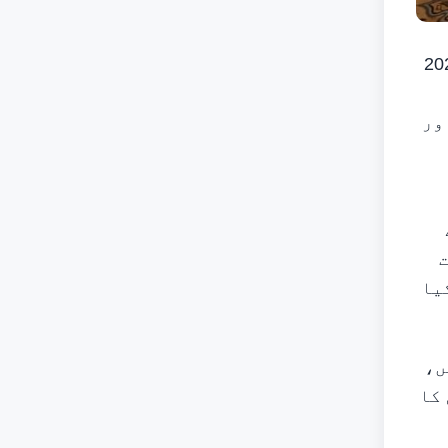
رس اینڈ ٹورزم ڈیویلپمنٹ اتھارٹی نے بھارت میں اپنا 2025
داروں اور
ی سات
 ریکارڈ کیا
ں،
کا