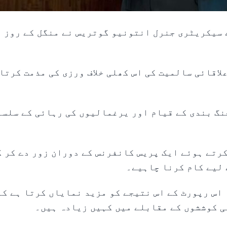
 اقوامِ متحدہ کے سیکریٹری جنرل انتونیو گوتریس نے منگل کے روز
لاقائی سالمیت کی اس کھلی خلاف ورزی کی مذمت کرتا
نگ بندی کے قیام اور یرغمالیوں کی رہائی کے سلسل
رتے ہوئے ایک پریس کانفرنس کے دوران زور دے کر ک
 لیے کام کرنا چاہیے۔
اس رپورٹ کے اس نتیجے کو مزید نمایاں کرتا ہے کہ
ی کوششوں کے مقابلے میں کہیں زیادہ ہیں۔