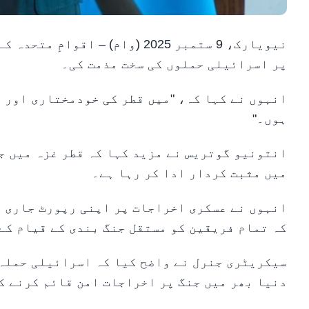
نیویارک، 9 ستمبر 2025 (وام) –
پر اسرائیلی حملوں کی سخت مذمت کی۔
انہوں نے کہا کہ، "میں قطر کی خودمختاری اور ع
ہوں۔"
انتونیو گوتریس نے مزید کہا کہ قطر غزہ میں ج
میں مثبت کردار ادا کر رہا ہے۔
انہوں نے عسکری اخراجات پر اپنی رپورٹ جاری ک
کہ تمام فریقین کو مستقل جنگ بندی کے قیام کے
سیکریٹری جنرل نے واضح کیا کہ اسرائیلی حملہ 
دنیا بھر میں جنگ پر اخراجات امن قائم کرنے ک