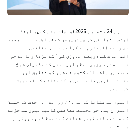
دبئی، 24 ستمبر، 2025 (وام)--دبئی کلچر اینڈ
آرٹس اتھارٹی کی چیئرپرسن شیخہ لطیفہ بنت محمد
بن راشد المکتوم نے کہا کہ دبئی ثقافتی
اقدامات کے ذریعے اس وژن کو آگے بڑھا رہا ہے جو
نائب صدر، وزیرِ اعظم اور دبئی کے حکمران شیخ
محمد بن راشد المکتوم نے شہر کو تخلیق اور
بقائے باہمی کا عالمی مرکز بنانے کے لیے پیش
کیا ہے۔
انہوں نے بتایا کہ یہ وژن روایت اور جدت کا حسین
امتزاج ہے، جو مختلف ثقافتی کامیابیوں سے جڑنے
کے ساتھ ساتھ قومی شناخت کے تحفظ کو بھی یقینی
بناتا ہے۔