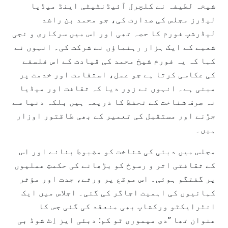
شیخہ لطیفہ نے کلچرل آئیڈنٹیٹی اینڈ میڈیا
لیڈرز مجلس کی صدارت کی، جو محمد بن راشد
لیڈرشپ فورم کا حصہ تھی اور اس میں سرکاری و نجی
شعبے کے ایک ہزار رہنماؤں نے شرکت کی۔ انہوں نے
کہا کہ یہ فورم شیخ محمد کی قیادت کے اس فلسفے
کی عکاسی کرتا ہے جو عمل، استقامت اور خدمت پر
مبنی ہے۔ انہوں نے زور دیا کہ ثقافت اور میڈیا
نہ صرف شناخت کے تحفظ کا ذریعہ ہیں بلکہ دنیا سے
جڑنے اور مستقبل کی تعمیر کے بھی طاقتور اوزار
ہیں۔
مجلس میں دبئی کی شناخت کو مضبوط بنانے اور اس
کے ثقافتی اثر و رسوخ کو بڑھانے کی حکمتِ عملیوں
پر گفتگو ہوئی۔ اس موقع پر ورثے، جدت اور مؤثر
کہانیوں کی اہمیت اجاگر کی گئی۔ اجلاس میں ایک
انٹرایکٹو ورکشاپ بھی منعقد کی گئی جس کا
عنوان تھا ’’دی میموری ٹو کم: دبئی ایز اِٹ شوڈ بی