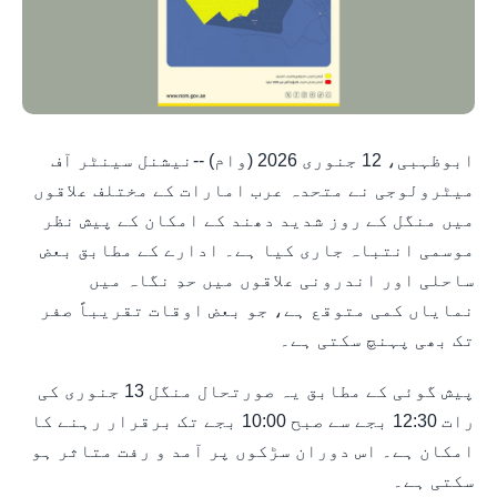
ابوظہبی، 12 جنوری 2026 (وام) --نیشنل سینٹر آف
میٹرولوجی نے متحدہ عرب امارات کے مختلف علاقوں
میں منگل کے روز شدید دھند کے امکان کے پیش نظر
موسمی انتباہ جاری کیا ہے۔ ادارے کے مطابق بعض
ساحلی اور اندرونی علاقوں میں حدِ نگاہ میں
نمایاں کمی متوقع ہے، جو بعض اوقات تقریباً صفر
تک بھی پہنچ سکتی ہے۔
پیش گوئی کے مطابق یہ صورتحال منگل 13 جنوری کی
رات 12:30 بجے سے صبح 10:00 بجے تک برقرار رہنے کا
امکان ہے۔ اس دوران سڑکوں پر آمد و رفت متاثر ہو
سکتی ہے۔