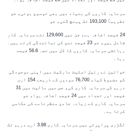
سرمایہ کاروں کی بنیاد میں بھی توسیع ہوئی، جو
تقریباً 193,100 تک پہنچ گئی، جو
24 فیصد اضافہ ہے، جن میں 129,600 نئے سرمایہ کار
شامل ہیں، جو 23 فیصد نمو کی نمائندگی کرتے ہیں۔
رہائشی سرمایہ کاروں کا کل میں حصہ 56.6 فیصد
رہا۔
خواتین نے رئیل اسٹیٹ مارکیٹ میں اپنی موجودگی
کو مضبوط کیا، 76,700 سودوں کے ذریعے 154 ارب
درہم کی سرمایہ کاری کی، جس میں مالیت میں 31
فیصد اور تعداد میں 24 فیصد اضافہ ہوا، جو
سرمایہ کاری کے زیادہ جامع منظرنامے کی عکاسی
کرتا ہے۔
لگژری پراپرٹی میں سرمایہ کاری 3.98 ارب درہم تک