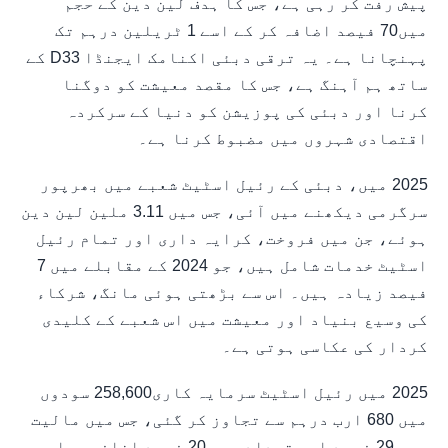
پیش رفت کر رہی ہے، جس کا ہدف لین دین کے حجم
میں70 فیصد اضافہ کر کے اسے 1 ٹریلین درہم تک
پہنچانا ہے۔ یہ ترقی دبئی اکنامک ایجنڈا D33 کے
ساتھ ہم آہنگ ہے، جس کا مقصد معیشت کو دوگنا
کرنا اور دبئی کی پوزیشن کو دنیا کے سرکردہ
اقتصادی شہروں میں مضبوط کرنا ہے۔
2025 میں، دبئی کے رئیل اسٹیٹ شعبے میں بھرپور
سرگرمی دیکھنے میں آئی، جس میں 3.11 ملین لین دین
ہوئے، جن میں فروخت، کرایہ داری اور تمام رئیل
اسٹیٹ خدمات شامل ہیں، جو 2024 کے مقابلے میں 7
فیصد زیادہ ہیں۔ اس سے بڑھتی ہوئی مانگ، شرکاء
کی وسیع بنیاد اور معیشت میں اس شعبے کے کلیدی
کردار کی عکاسی ہوتی ہے۔
2025 میں رئیل اسٹیٹ سرمایہ کاری258,600 سودوں
میں 680 ارب درہم سے تجاوز کر گئی، جس میں مالیت
میں 29 فیصد اور تعداد میں 20 فیصد اضافہ ہوا۔