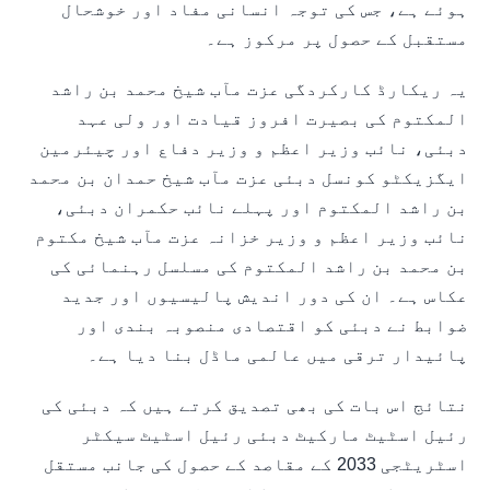
ہوئے ہے، جس کی توجہ انسانی مفاد اور خوشحال
مستقبل کے حصول پر مرکوز ہے۔
یہ ریکارڈ کارکردگی عزت مآب شیخ محمد بن راشد
المکتوم کی بصیرت افروز قیادت اور ولی عہد
دبئی، نائب وزیر اعظم و وزیر دفاع اور چیئرمین
ایگزیکٹو کونسل دبئی عزت مآب شیخ حمدان بن محمد
بن راشد المکتوم اور پہلے نائب حکمران دبئی،
نائب وزیر اعظم و وزیر خزانہ عزت مآب شیخ مکتوم
بن محمد بن راشد المکتوم کی مسلسل رہنمائی کی
عکاس ہے۔ ان کی دور اندیش پالیسیوں اور جدید
ضوابط نے دبئی کو اقتصادی منصوبہ بندی اور
پائیدار ترقی میں عالمی ماڈل بنا دیا ہے۔
نتائج اس بات کی بھی تصدیق کرتے ہیں کہ دبئی کی
رئیل اسٹیٹ مارکیٹ دبئی رئیل اسٹیٹ سیکٹر
اسٹریٹجی 2033 کے مقاصد کے حصول کی جانب مستقل