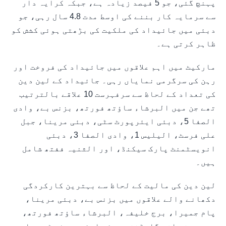
پہنچ گئی، جو 5 فیصد زیادہ ہے، جبکہ کرایہ دار
سے سرمایہ کار بننے کی اوسط مدت 4.8 سال رہی، جو
دبئی میں جائیداد کی ملکیت کی بڑھتی ہوئی کشش کو
ظاہر کرتی ہے۔
مارکیٹ میں اہم علاقوں میں جائیداد کی فروخت اور
رہن کی سرگرمی نمایاں رہی۔ جائیداد کے لین دین
کی تعداد کے لحاظ سے سرفہرست 10 علاقے بالترتیب
تھے جن میں البرشاء ساؤتھ فورتھ، بزنس بے، وادی
الصفا 5، دبئی ایئرپورٹ سٹی، دبئی مرینا، جبل
علی فرسٹ، الیلیس 1، وادی الصفا 3، دبئی
انویسٹمنٹ پارک سیکنڈ، اور الثنیہ ففتھ شامل
ہیں۔
لین دین کی مالیت کے لحاظ سے بہترین کارکردگی
دکھانے والے علاقوں میں بزنس بے، دبئی مرینا،
پام جمیرا، برج خلیفہ، البرشاء ساؤتھ فورتھ،