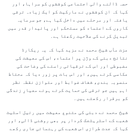
حصہ ڈالنے والی اجتماعی کوششوں کو سراہا، اور
کہا کہ ان کوششوں نے مارکیٹ کو ایک زیادہ ترقی
یافتہ اور مرحلے میں داخل کیا ہے، جو سرمایہ
کاروں کے اعتماد کو مستحکم اور پائیدار قدر میں
تبدیل کرنے کی صلاحیت رکھتا ہے۔
عزت مآب شیخ محمد نے مزید کہا کہ یہ ریکارڈ
نتائج دبئی کے وژن پر اعتماد، اس کی معیشت کی
مضبوطی اور اس کے ترقیاتی راستے کی وضاحت کی
عکاسی کرتے ہیں، اور اس بات پر زور دیا کہ محتاط
منصوبہ بندی، شفاف ضوابط اور متوازن نقطہ نظر
اہم ہیں جو ترقی کی حمایت کرتے ہوئے معیارِ زندگی
کو برقرار رکھتے ہیں۔
شیخ محمد نے دبئی کی متنوع معیشت میں رئیل اسٹیٹ
شعبے کے اسٹریٹجک کردار پر بھی روشنی ڈالی، اور
کہا کہ جدت طرازی اس شعبے کی رہنمائی جاری رکھے