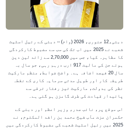
دبئی،12 جنوری، 2026 (وام) -- دبئی کے رئیل اسٹیٹ
شعبے نے 2025 میں اب تک کی سب سے مضبوط کارکردگی
کا مظاہرہ کیا، جس میں 2,70,000 سے زائد لین دین
ہوئے جن کی مالیت 917 ارب درہم رہی، جو سال بہ
سال 20 فیصد اضافہ ہے۔ واضح ضوابط، منظم مارکیٹ
طریقہ کار اور طویل مدتی سرمایہ کاری کے نقطہ
نظر کی بدولت، مارکیٹ تیز رفتار ترقی سے
پائیدار قیادت کی طرف گامزن ہو گئی ہے۔
اس موقع پر، نائب صدر، وزیر اعظم اور دبئی کے
حکمران عزت مآب شیخ محمد بن راشد المکتوم، نے
2025 میں رئیل اسٹیٹ شعبے کی مضبوط کارکردگی میں