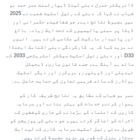
ڈائریکٹر جنرل دبئی لینڈ ڈیپارٹمنٹ عمر حمد بو
شہاب نے کہا کہ دبئی کے رئیل اسٹیٹ شعبے نے 2025
میں مضبوط نتائج دیے، جو شفافیت، حکمرانی اور
ڈیٹا پر مبنی پالیسیوں کے تحت ایک زیادہ بالغ
اور پائیدار مارکیٹ کی عکاسی کرتے ہیں۔ انہوں
نے مزید کہا کہ یہ کارکردگی دبئی اکنامک ایجنڈا
D33 اور دبئی رئیل اسٹیٹ سیکٹر اسٹریٹجی 2033 کے
ساتھ ہم آہنگ ہے، جسے قانون سازی، ڈیجیٹل
تبدیلی اور ڈویلپرز، بروکرز اور دیگر اسٹیک
ہولڈرز کے ساتھ قریبی تعاون کی حمایت حاصل ہے۔
عمر بو شہاب کے مطابق یہ نتائج طریقہ کار کو
ہموار کرنے، خدمات کو بہتر بنانے اور سرمایہ
کاروں کے اعتماد کو بڑھانے کی جاری کوششوں کے
اثرات کو اجاگر کرتے ہیں، جو دبئی کی پوزیشن کو
طویل مدتی رئیل اسٹیٹ سرمایہ کاری کے لیے ایک
ممتاز منزل کے طور پر مزید مضبوط کرتے ہیں۔