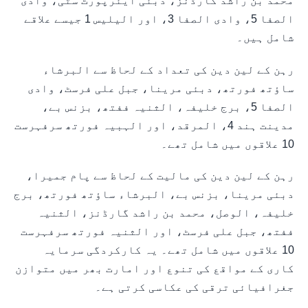
محمد بن راشد گارڈنز، دبئی ایئرپورٹ سٹی، وادی
الصفا 5، وادی الصفا 3، اور الیلیس 1 جیسے علاقے
شامل ہیں۔
رہن کے لین دین کی تعداد کے لحاظ سے البرشاء
ساؤتھ فورتھ، دبئی مرینا، جبل علی فرسٹ، وادی
الصفا 5، برج خلیفہ، الثنیہ ففتھ، بزنس بے،
مدینت ہند 4، المرقد، اور الہبیہ فورتھ سرفہرست
10 علاقوں میں شامل تھے۔
رہن کے لین دین کی مالیت کے لحاظ سے پام جمیرا،
دبئی مرینا، بزنس بے، البرشاء ساؤتھ فورتھ، برج
خلیفہ، الوصل، محمد بن راشد گارڈنز، الثنیہ
ففتھ، جبل علی فرسٹ، اور الثنیہ فورتھ سرفہرست
10 علاقوں میں شامل تھے۔ یہ کارکردگی سرمایہ
کاری کے مواقع کی تنوع اور امارت بھر میں متوازن
جغرافیائی ترقی کی عکاسی کرتی ہے۔