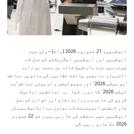
ابوظہبی، 21 جنوری، 2026 (وام) --ولی عہد
ابوظہبی اور ابوظہبی ایگزیکٹو کونسل کے
چیئرمین عزت مآب شیخ خالد بن محمد بن زاید
النہیان نے بغیر پائلٹ نظاموں کی ساتویں نمائش
'یو میکس 2026' اور سیمولیشن و تربیتی نمائش 'سم
ٹیکس 2026' کا دورہ کیا۔ یہ نمائشیں ایڈنیک
گروپ کی جانب سے وزارت دفاع اور توازن کونسل
فار ڈیفنس انیبلمنٹ کے تعاون سے ایڈنیک سینٹر
ابوظہبی میں منعقد کی جا رہی ہیں، جو 22 جنوری
2026 تک جاری رہیں گی۔