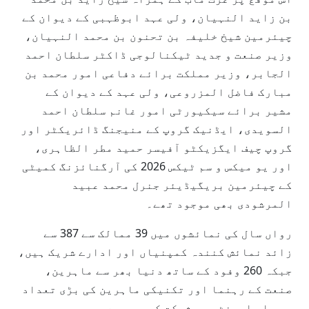
بن زاید النہیان، ولی عہد ابوظہبی کے دیوان کے
چیئرمین شیخ خلیفہ بن تحنون بن محمد النہیان،
وزیر صنعت و جدید ٹیکنالوجی ڈاکٹر سلطان احمد
الجابر، وزیر مملکت برائے دفاعی امور محمد بن
مبارک فاضل المزروعی، ولی عہد کے دیوان کے
مشیر برائے سیکیورٹی امور غانم سلطان احمد
السویدی، ایڈنیک گروپ کے منیجنگ ڈائریکٹر اور
گروپ چیف ایگزیکٹو آفیسر حمید مطر الظاہری،
اور یو میکس و سم ٹیکس 2026 کی آرگنائزنگ کمیٹی
کے چیئرمین بریگیڈیئر جنرل محمد عبید
المرشودی بھی موجود تھے۔
رواں سال کی نمائشوں میں 39 ممالک سے 387 سے
زائد نمائش کنندہ کمپنیاں اور ادارے شریک ہیں،
جبکہ 260 وفود کے ساتھ دنیا بھر سے ماہرین،
صنعت کے رہنما اور تکنیکی ماہرین کی بڑی تعداد
بھی اس ایونٹ میں شرکت کر رہی ہے۔