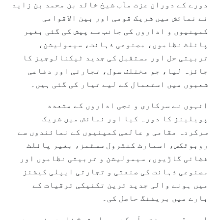
دورے کے دوران عزت مآب شیخ خالد بن محمد بن زاید
نے نمائش میں شریک قومی اور بین الاقوامی
کمپنیوں و اداروں کی جانب سے پیش کی گئی بغیر
پائلٹ نظاموں، مصنوعی ذہانت، سیمولیشن،
تربیتی حل اور مستقبل کی جدید ٹیکنالوجیز کا
جائزہ لیا، جو مختلف سول، تجارتی اور دفاعی
شعبوں میں استعمال کے لیے تیار کی گئی ہیں۔
انہوں نے سرکاری و نجی اداروں کے متعدد
پویلینز کا دورہ کیا اور نمائش میں شریک
سرکردہ مقامی و عالمی کمپنیوں کے نمائندوں سے
روبوٹکس، اسمارٹ کنٹرول سسٹمز، بغیر پائلٹ
فضائی گاڑیوں، سیمولیشن و تربیتی نظاموں اور
مصنوعی ذہانت کی صنعتی و تجارتی ایپلی کیشنز
میں ہونے والی جدید ترین تکنیکی ترقیات کے
بارے میں بریفنگ حاصل کی۔
اس موقع پر عزت مآب کے ہمراہ شیخ زاید بن محمد