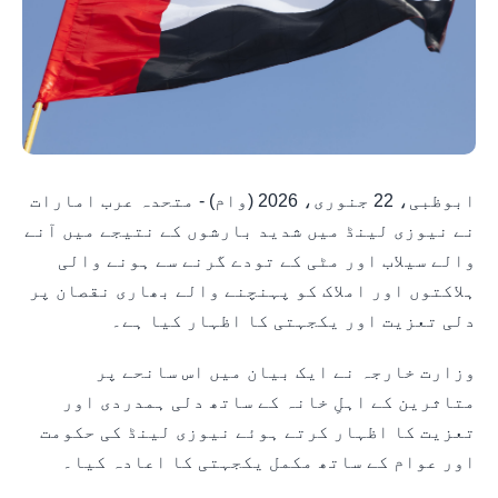
ابوظبی، 22 جنوری، 2026 (وام) - متحدہ عرب امارات
نے نیوزی لینڈ میں شدید بارشوں کے نتیجے میں آنے
والے سیلاب اور مٹی کے تودے گرنے سے ہونے والی
ہلاکتوں اور املاک کو پہنچنے والے بھاری نقصان پر
دلی تعزیت اور یکجہتی کا اظہار کیا ہے۔
وزارت خارجہ نے ایک بیان میں اس سانحے پر
متاثرین کے اہلِ خانہ کے ساتھ دلی ہمدردی اور
تعزیت کا اظہار کرتے ہوئے نیوزی لینڈ کی حکومت
اور عوام کے ساتھ مکمل یکجہتی کا اعادہ کیا۔