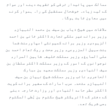
ممالک میں پائیدار ترقی کو تقویت دینے اور عوام
کے لیے زیادہ خوشحال مستقبل کی راہ ہموار کرنے
میں معاون ثابت ہوگا۔
ملاقات میں شیخ ذیاب بن سیف بن محمد النہیان،
وزیر برائے غیر ملکی تجارت ڈاکٹر ثانی بن احمد
الزیودی، وزیر برائے کمیونٹی امپاورمنٹ شما
بنت سہیل المزروعی، وزیر صحت و روک تھام احمد بن
علی السایغ، وزیر مملکت خلیفہ شاہین المرار،
نوجوانوں کے امور کے وزیر مملکت ڈاکٹر سلطان بن
سیف النیادی، وزیر مملکت سعید بن مبارک
الحاجری، نائب وزیر مملکت شیخ نہیان بن سیف
النہیان، متحدہ عرب امارات کے سفیر برائے کویت
ڈاکٹر مطر حامد النیادی اور وزارت خارجہ دبئی
کے دفتر کے ڈائریکٹر شیخ مکتوم بن بُطی المکتوم
بھی شریک تھے۔