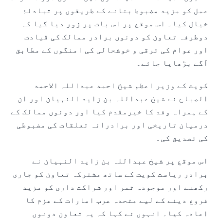
عمل کو مزید مضبوط بنانے کے طریقوں پر تبادلۂ
خیال کیا۔ اس موقع پر اس بات پر زور دیا گیا کہ
دوطرفہ تعاون کو دونوں برادر ممالک کی قیادت
اور عوام کی ترقی و خوشحالی کی امنگوں کے مطابق
آگے بڑھایا جائے۔
کویت کے وزیر اعظم شیخ احمد عبداللہ الاحمد
الصباح نے شیخ عبداللہ بن زاید النہیان اور ان
کے ہمراہ وفد کا خیرمقدم کیا اور دونوں ممالک کے
درمیان تاریخی اور برادرانہ تعلقات کی مضبوطی
کی تصدیق کی۔
اس موقع پر شیخ عبداللہ بن زاید النہیان نے
برادر ریاست کویت کے ساتھ مشترکہ تعاون کو جاری
رکھنے اور موجودہ ثمر اور شراکت داری کو مزید
فروغ دینے کے لیے متحدہ عرب امارات کے عزم کا
اعادہ کیا۔ انہوں نے کہا کہ یہ تعاون دونوں