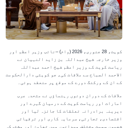
کویت، 28 جنوری، 2026 (وام) --نائب وزیر اعظم اور
وزیر خارجہ شیخ عبداللہ بن زاید النہیان نے
ریاست کویت کے وزیر اعظم شیخ احمد عبداللہ
الاحمد الصباح سے ملاقات کی، جو کویتی دارالحکومت
کے ان کے ورکنگ دورے کے موقع پر منعقد ہوئی۔
ملاقات کے دوران دونوں رہنماؤں نے متحدہ عرب
امارات اور ریاست کویت کے درمیان گہرے اور
دیرینہ برادرانہ تعلقات کا جائزہ لیا اور
اقتصادی، تجارتی، سرمایہ کاری اور ترقیاتی
شعبوں سمیت مختلف میدانوں میں تعاون اور مشترکہ