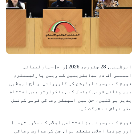
ابوظہبی، 28 جنوری، 2026 (وام) --پارلیمانی
اسمبلی آف دی میڈیٹرینین کے ویمن پارلیمنٹری
فورم کے دوسرے ایڈیشن کی کارروائیاں آج ابوظبی
میں وفاقی قومی کونسل کے ہیڈکوارٹر میں اختتام
پذیر ہو گئیں، جن میں اسپیکر وفاقی قومی کونسل
صقر غباش نے شرکت کی۔
فورم کے دوسرے روز افتتاحی اجلاس کے علاوہ تیسرا
اور چوتھا اجلاس منعقد ہوا، جن کی صدارت وفاقی