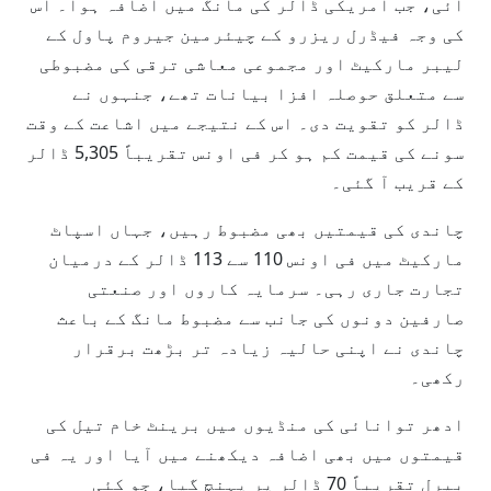
آئی، جب امریکی ڈالر کی مانگ میں اضافہ ہوا۔ اس
کی وجہ فیڈرل ریزرو کے چیئرمین جیروم پاول کے
لیبر مارکیٹ اور مجموعی معاشی ترقی کی مضبوطی
سے متعلق حوصلہ افزا بیانات تھے، جنہوں نے
ڈالر کو تقویت دی۔ اس کے نتیجے میں اشاعت کے وقت
سونے کی قیمت کم ہو کر فی اونس تقریباً 5,305 ڈالر
کے قریب آ گئی۔
چاندی کی قیمتیں بھی مضبوط رہیں، جہاں اسپاٹ
مارکیٹ میں فی اونس 110 سے 113 ڈالر کے درمیان
تجارت جاری رہی۔ سرمایہ کاروں اور صنعتی
صارفین دونوں کی جانب سے مضبوط مانگ کے باعث
چاندی نے اپنی حالیہ زیادہ تر بڑھت برقرار
رکھی۔
ادھر توانائی کی منڈیوں میں برینٹ خام تیل کی
قیمتوں میں بھی اضافہ دیکھنے میں آیا اور یہ فی
بیرل تقریباً 70 ڈالر پر پہنچ گیا، جو کئی