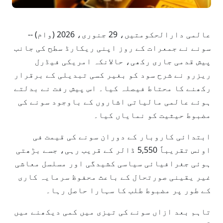
عالمی دارالحکومتیں، 29 جنوری، 2026 (وام) --
سونے نے جمعرات کے روز اپنی ریکارڈ سطح کی جانب
پیش قدمی جاری رکھی، حالانکہ امریکی فیڈرل
ریزرو نے شرح سود کو بغیر کسی تبدیلی کے برقرار
رکھنے کا محتاط فیصلہ کیا۔ اس پیش رفت نے بدلتے
ہوئے عالمی مالیاتی اشاروں کے باوجود سونے کی
مضبوط حیثیت کو نمایاں کیا۔
ابتدائی کاروبار کے دوران سونے کی قیمت فی
اونس تقریباً 5,550 ڈالر کے قریب رہی، جسے بڑھتی
ہوئی جغرافیائی سیاسی کشیدگی اور مسلسل معاشی
غیر یقینی صورتحال کے باعث محفوظ سرمایہ کاری
کے طور پر مضبوط طلب کا سہارا حاصل رہا۔
تاہم بعد ازاں سونے کی تیزی میں کمی دیکھنے میں