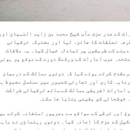
 -متحدہ عرب امارات کے صدر عزت مآب شیخ محمد بن زاید النہیان اور
رفہ تعلقات کا جائزہ لیا اور مشترکہ ترقیاتی
دینے کے طریقوں پر تبادلہ خیال کیا۔ یہ ملاقات
تحدہ عرب امارات کے ورکنگ دورے کے موقع پر ہوئی
رمقدم کرتے ہوئے کہا کہ دونوں ممالک کے درمیان
مایہ کاری اور تجارتی شعبوں میں مسلسل مضبوط ہ
ب امارات افریقی ممالک کے ساتھ ترقیاتی شراکت
 خوشحالی کو یقینی بنایا جا سکے۔
وغ اور ترقی کے مواقع سے بھرپور استفادہ کرتے ہو
کیل کے عزم کا اعادہ کیا۔ دونوں رہنماؤں نے باہم