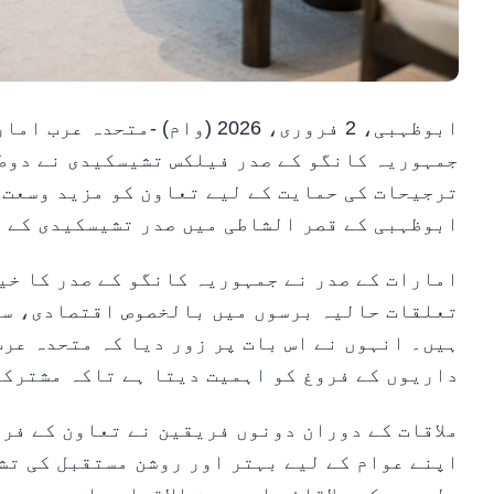
ابوظہبی، 2 فروری، 2026 (وام)
جمہوریہ کانگو کے صدر فیلکس تشیسکیدی نے دوط
ترجیحات کی حمایت کے لیے تعاون کو مزید وسعت 
ابوظہبی کے قصر الشاطی میں صدر تشیسکیدی کے م
امارات کے صدر نے جمہوریہ کانگو کے صدر کا خی
تعلقات حالیہ برسوں میں بالخصوص اقتصادی، سر
ہیں۔ انہوں نے اس بات پر زور دیا کہ متحدہ عر
داریوں کے فروغ کو اہمیت دیتا ہے تاکہ مشترکہ
ملاقات کے دوران دونوں فریقین نے تعاون کے فر
اپنے عوام کے لیے بہتر اور روشن مستقبل کی تش