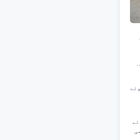
۔
وئے
ئے
ی