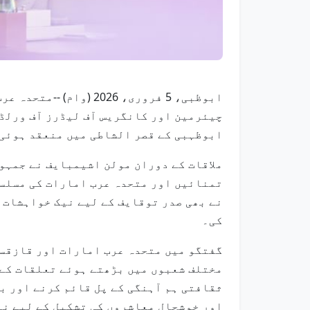
ابوظبی، 5 فروری، 26
چیئرمین اور کانگریس آف لیڈرز آف ورلڈ 
ابوظہبی کے قصر الشاطی میں منعقد ہوئی
ملاقات کے دوران مولن اشیمبایف نے جمہو
تمنائیں اور متحدہ عرب امارات کی مسلسل
نے بھی صدر توقایف کے لیے نیک خواہشات 
کی۔
گفتگو میں متحدہ عرب امارات اور قازقست
مختلف شعبوں میں بڑھتے ہوئے تعلقات کے 
ثقافتی ہم آہنگی کے پل قائم کرنے اور ب
اور خوشحال معاشروں کی تشکیل کے لیے ن