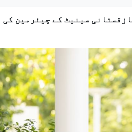
ازقستانی سینیٹ کے چیئرمین کی 