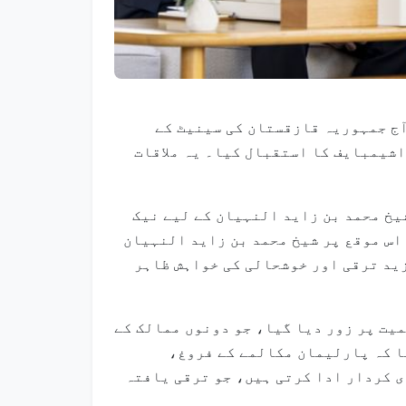
یان نے آج جمہوریہ قازقستان کی سینیٹ کے
شیمبایف کا استقبال کیا۔ یہ ملاقات
یخ محمد بن زاید النہیان کے لیے نیک
اس موقع پر شیخ محمد بن زاید النہیان
زید ترقی اور خوشحالی کی خواہش ظاہر
یت پر زور دیا گیا، جو دونوں ممالک کے
ا کہ پارلیمان مکالمے کے فروغ،
ی کردار ادا کرتی ہیں، جو ترقی یافتہ