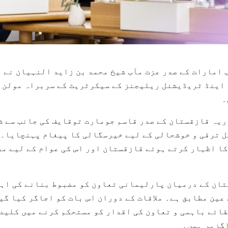
20 (وام) --متحدہ عرب امارات کے صدر عزت مآب شیخ محمد بن زاید النہ
اینڈ ٹریڈیشنل ریلیجنز کے سیکرٹریٹ کے سربراہ مولن ا
۔
ریہ قازقستان کے صدر قاسم جومارت توقایف کی جانب سے ش
 ترقی و خوشحالی کے لیے خیرسگالی کا پیغام پہنچایا۔ 
کا اظہار کرتے ہوئے قازقستان اور اس کی عوام کے لیے م
ان کے درمیان پارلیمانی تعاون کو مضبوط بنانے کی اہم
عین مطابق ہے۔ ملاقات کے دوران اس بات کو اجاگر کیا گی
قائے باہمی و تعاون کی اقدار کو مستحکم کرنے میں کلید
اگزیر ہیں۔