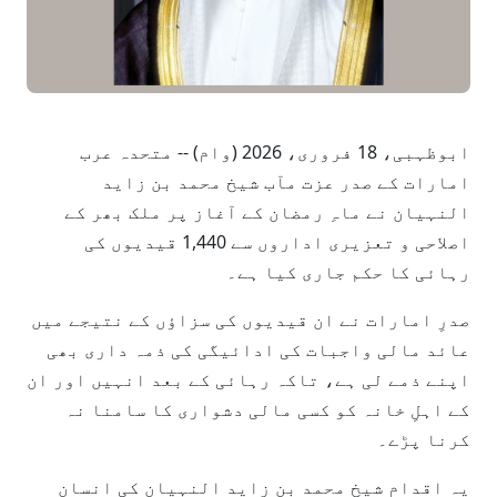
ابوظہبی، 18 فروری، 2026 (وام) -- متحدہ عرب
امارات کے صدر عزت مآب شیخ محمد بن زاید
النہیان نے ماہِ رمضان کے آغاز پر ملک بھر کے
اصلاحی و تعزیری اداروں سے 1,440 قیدیوں کی
رہائی کا حکم جاری کیا ہے۔
صدرِ امارات نے ان قیدیوں کی سزاؤں کے نتیجے میں
عائد مالی واجبات کی ادائیگی کی ذمہ داری بھی
اپنے ذمے لی ہے، تاکہ رہائی کے بعد انہیں اور ان
کے اہلِ خانہ کو کسی مالی دشواری کا سامنا نہ
کرنا پڑے۔
یہ اقدام شیخ محمد بن زاید النہیان کی انسان