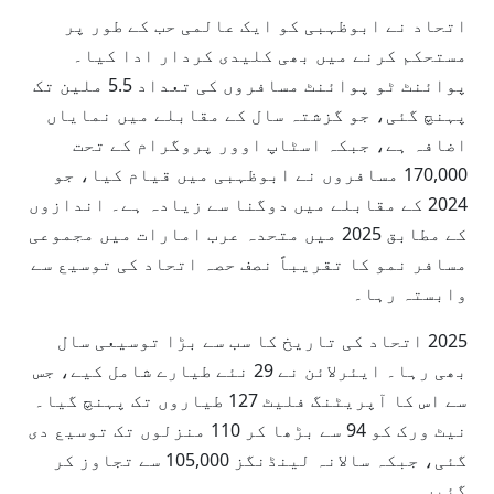
اتحاد نے ابوظہبی کو ایک عالمی حب کے طور پر
مستحکم کرنے میں بھی کلیدی کردار ادا کیا۔
پوائنٹ ٹو پوائنٹ مسافروں کی تعداد 5.5 ملین تک
پہنچ گئی، جو گزشتہ سال کے مقابلے میں نمایاں
اضافہ ہے، جبکہ اسٹاپ اوور پروگرام کے تحت
170,000 مسافروں نے ابوظہبی میں قیام کیا، جو
2024 کے مقابلے میں دوگنا سے زیادہ ہے۔ اندازوں
کے مطابق 2025 میں متحدہ عرب امارات میں مجموعی
مسافر نمو کا تقریباً نصف حصہ اتحاد کی توسیع سے
وابستہ رہا۔
2025 اتحاد کی تاریخ کا سب سے بڑا توسیعی سال
بھی رہا۔ ایئرلائن نے 29 نئے طیارے شامل کیے، جس
سے اس کا آپریٹنگ فلیٹ 127 طیاروں تک پہنچ گیا۔
نیٹ ورک کو 94 سے بڑھا کر 110 منزلوں تک توسیع دی
گئی، جبکہ سالانہ لینڈنگز 105,000 سے تجاوز کر
گئیں۔