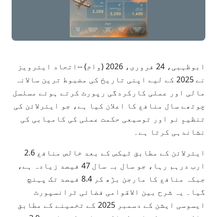
ابوظہبی، 24 فروری، 2026 (وام) --اتحاد ایئرویز
نے 2025 کے لیے اپنی تاریخ کی مضبوط ترین سالانہ
مالی اور عملی کارکردگی رپورٹ کرتے ہوئے مسلسل
چوتھے سال منافع کا اعلان کیا ہے، جو ایئرلائن کی
تنظیمِ نو اور توسیعی حکمت عملی کی کامیابی کی
نشاندہی کرتا ہے۔
ایئرلائن کے مطابق ٹیکس کے بعد خالص منافع 2.6
ارب درہم رہا، جو سال بہ سال 47 فیصد زیادہ ہے،
جبکہ منافع کا مارجن بڑھ کر 8.4 فیصد تک پہنچ
گیا۔ یہ شرح بین الاقوامی فضائی ٹرانسپورٹ
ایسوسی ایشن کے دسمبر 2025 کے تخمینے کے مطابق