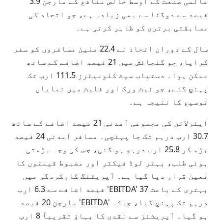
عالمی صنعت کے اوسط خالص منافع کے مارجن 3.9
فیصد سے دوگنا سے بھی زیادہ ہے، جو اتحاد کی
مسابقتی برتری کو ظاہر کرتی ہے۔
سال کے دوران اتحاد نے 22.4 ملین مسافروں کو سفر
کرایا، جو گنجائش میں 21 فیصد اضافے کے ساتھ
ممکن ہوا۔ دستیاب سیٹ کلومیٹرز 111.5 ارب تک
پہنچ گئے، جو نیٹ ورک اور فلیٹ میں نمایاں
توسیع کا نتیجہ ہے۔
ایئرلائن کی مجموعی آمدنی 21 فیصد اضافے کے ساتھ
30.7 ارب درہم تک جا پہنچی۔ مسافر آمدنی 24 فیصد
بڑھ کر 25.8 ارب درہم ہو گئی، جس کی وجہ بڑھتی
ہوئی طلب، بہتر لوڈ فیکٹر اور مضبوط قیمتوں کا
تعین قرار دیا گیا ہے۔ آپریٹنگ کارکردگی میں
بہتری کے باعث EBITDA' 37' فیصد اضافے سے 6.3 ارب
درہم تک پہنچ گیا، جبکہ 'EBITDA' مارجن 20 فیصد
ہو گیا۔ آپریشنز سے نقدی کا بہاؤ تقریباً 8 ارب