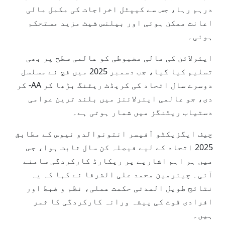
درہم رہا، جس سے کیپٹل اخراجات کی مکمل مالی
اعانت ممکن ہوئی اور بیلنس شیٹ مزید مستحکم
ہوئی۔
ایئرلائن کی مالی مضبوطی کو عالمی سطح پر بھی
تسلیم کیا گیا، جب دسمبر 2025 میں فچ نے مسلسل
دوسرے سال اتحاد کی کریڈٹ ریٹنگ بڑھا کر AA- کر
دی، جو عالمی ایئرلائنز میں بلند ترین عوامی
دستیاب ریٹنگز میں شمار ہوتی ہے۔
چیف ایگزیکٹو آفیسر انتونوالدو نیوس کے مطابق
2025 اتحاد کے لیے فیصلہ کن سال ثابت ہوا، جس
میں ہر اہم اشاریے پر ریکارڈ کارکردگی سامنے
آئی۔ چیئرمین محمد علی الشرفا نے کہا کہ یہ
نتائج طویل المدتی حکمت عملی، نظم و ضبط اور
افرادی قوت کی پیشہ ورانہ کارکردگی کا ثمر
ہیں۔