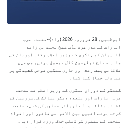
ابوظہبی، 28 فروری، 2026 (وام)--متحدہ عرب
امارات کے صدر عزت مآب شیخ محمد بن زاید
النہیان کو ہنگری کے وزیر اعظم وکٹر اوربان کی
جانب سے آج ٹیلیفون کال موصول ہوئی، جس میں
علاقائی پیش رفت اور جاری سنگین فوجی کشیدگی پر
تبادلہ خیال کیا گیا۔
گفتگو کے دوران ہنگری کے وزیر اعظم نے متحدہ
عرب امارات اور متعدد دیگر ممالک کی سرزمین کو
نشانہ بنانے والے ایرانی حملوں کی شدید مذمت
کرتے ہوئے انہیں بین الاقوامی قانون اور اقوام
متحدہ کے منشور کی کھلی خلاف ورزی قرار دیا۔