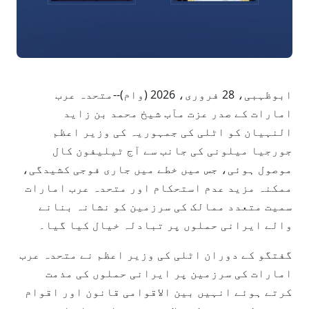
ابوظہبی، 28 فروری، 2026 (وام)--متحدہ عرب
امارات کے صدر عزت مآب شیخ محمد بن زاید
النہیان کو اٹلی کی جمہوریہ کی وزیر اعظم
جورجیا میلونی کی جانب سے آج ٹیلیفون کال
موصول ہوئی، جس میں خطے میں جاری فوجی کشیدگی،
ممکنہ مزید عدم استحکام اور متحدہ عرب امارات
سمیت متعدد ممالک کی سرزمین کو نشانہ بنانے
والے ایرانی حملوں پر تبادلہ خیال کیا گیا۔
گفتگو کے دوران اٹلی کی وزیر اعظم نے متحدہ عرب
امارات کی سرزمین پر ایرانی حملوں کی مذمت
کرتے ہوئے انہیں بین الاقوامی قانون اور اقوام