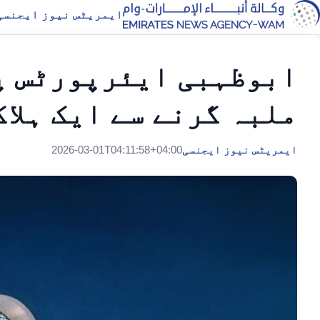
ایمریٹس نیوز ایجنسی
ابوظہبی ایئرپورٹس پ
ملبہ گرنے سے ایک ہلا
ایمریٹس نیوز ایجنسی
2026-03-01T04:11:58+04:00