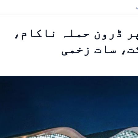
ر ڈرون حملہ ناکام،
کت، سات زخمی