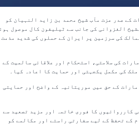
متحدہ عرب امارات کے صدر عزت مآب شیخ محمد بن زاید النہیان کو
شیخ الغزوانی کی جانب سے ٹیلیفون کال موصول ہوئ
مالک کی سرزمین پر ایران کے حملوں کی شدید مذمت
ارات کی سلامتی، استحکام اور علاقائی سالمیت کے
ملک کی مکمل یکجہتی اور حمایت کا اعادہ کیا۔
مارات کے حق میں موریتانیہ کے واضح اور حمایتی
ی کارروائیوں کا فوری خاتمہ اور مزید تصعید سے
م کے تحفظ کے لیے سفارتی راستے اور مکالمے کو