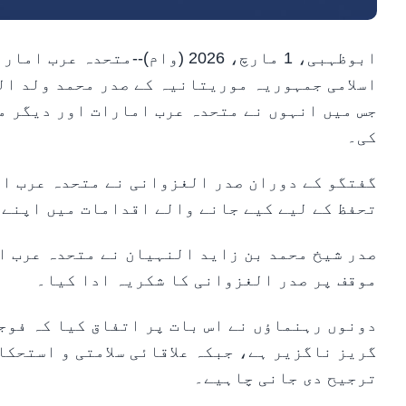
ابوظہبی، 1 مارچ، 2026 (وام)--
اسلامی جمہوریہ موریتانیہ کے صدر محمد ولد ال
جس میں انہوں نے متحدہ عرب امارات اور دیگر م
کی۔
گفتگو کے دوران صدر الغزوانی نے متحدہ عرب ام
تحفظ کے لیے کیے جانے والے اقدامات میں اپنے 
صدر شیخ محمد بن زاید النہیان نے متحدہ عرب ا
موقف پر صدر الغزوانی کا شکریہ ادا کیا۔
دونوں رہنماؤں نے اس بات پر اتفاق کیا کہ فوج
گریز ناگزیر ہے، جبکہ علاقائی سلامتی و استحکا
ترجیح دی جانی چاہیے۔