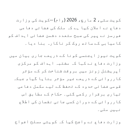
کویت سٹی، 2 مارچ، 2026 (وام) --کویت کی وزارت
دفاع نے اعلان کیا ہے کہ ملک کی فضائی دفاعی
فورسز نے پیر کی صبح متعدد دشمن فضائی اہداف کو
کامیابی کے ساتھ روک کر ناکارہ بنا دیا۔
کویت نیوز ایجنسی کونا کے ذریعے جاری بیان میں
وزارت دفاع نے کہا کہ مشتبہ اہداف کو مرکزی
آپریشنل زونز میں بروقت شناخت کر کے مؤثر
کارروائی کے ذریعے غیر مؤثر بنایا گیا، جبکہ
قومی فضائی حدود کے تحفظ کے لیے مکمل دفاعی
تیاری برقرار رکھی گئی۔ حکام کے مطابق اس
کارروائی کے دوران کسی جانی نقصان کی اطلاع
نہیں ملی۔
وزارت دفاع نے واضح کیا کہ کویتی مسلح افواج