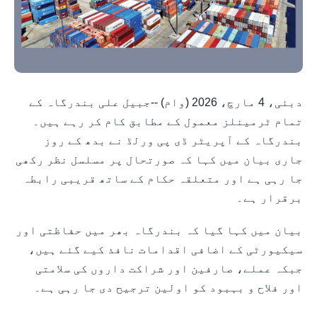
دبئی، 4 مارچ، 2026 (وام) --جبیل علی بندرگاہ کے
تمام ٹرمینلز معمول کے مطابق کام کر رہے ہیں۔
بندرگاہ کے آپریٹر ڈی پی ورلڈ نے بدھ کے روز
جاری بیان میں کہا کہ صورتحال پر مسلسل نظر رکھی
جا رہی ہے اور متعلقہ حکام کے ساتھ قریبی رابطہ
برقرار ہے۔
بیان میں کہا گیا کہ بندرگاہ بھر میں حفاظتی اور
سیکیورٹی کے اضافی اقدامات نافذ کیے گئے ہیں،
جبکہ عملے، صارفین اور شراکت داروں کی سلامتی
اور فلاح و بہبود کو اولین ترجیح دی جا رہی ہے۔