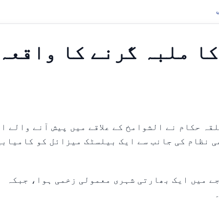
ا ملبہ گرنے کا واقعہ
-ابوظہبی کے متعلقہ حکام نے الشوامخ کے علاقے میں پیش آنے والے ا
ی نظام کی جانب سے ایک بیلسٹک میزائل کو کامیابی
ے میں ایک بھارتی شہری معمولی زخمی ہوا، جبکہ