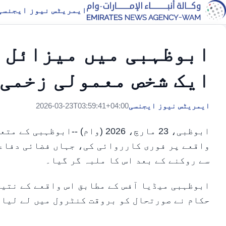
ایمریٹس نیوز ایجنسی
ابوظہبی میں میزائل ک
ایک شخص معمولی زخمی
ایمریٹس نیوز ایجنسی
2026-03-23T03:59:41+04:00
ابوظبی، 23 مارچ، 2026 (وام) -
واقعے پر فوری کارروائی کی، جہاں فضائی دفاع
سے روکنے کے بعد اس کا ملبہ گر گیا۔
ابوظہبی میڈیا آفس کے مطابق اس واقعے کے نتیج
حکام نے صورتحال کو بروقت کنٹرول میں لے لیا۔