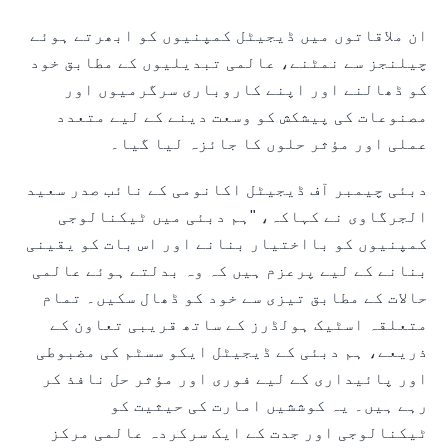
ان ملاقاتوں میں ڈیجیٹل کمپنیوں کو ابھرتے ہوئے
چیلنجز سے نمٹنے، عالمی تبدیلیوں کے مطابق خود
کو ڈھالنے اور اپنے کاروباری سرگرمیوں اور
مصنوعات کی پیشکش کو وسعت دینے کے لیے متعدد
عملی اور مؤثر حلوں کا جائزہ لیا گیا۔
دبئی چیمبر آف ڈیجیٹل اکانومی کے نائب صدر سعید
الجرگاوی نے کہاکہ، "ہم دبئی میں ٹیکنالوجی
کمپنیوں کو بااختیار بنانے اور اس بات کو یقینی
بنانے کے لیے پرعزم ہیں کہ وہ بدلتے ہوئے عالمی
حالات کے مطابق تیزی سے خود کو ڈھال سکیں۔ تمام
متعلقہ اسٹیک ہولڈرز کے ساتھ قریبی تعاون کے
ذریعے، ہم دبئی کے ڈیجیٹل ایکو سسٹم کی مضبوطی
اور پائیداری کے لیے فوری اور مؤثر حل نافذ کر
رہے ہیں۔ یہ کوششیں امارت کی حیثیت کو
ٹیکنالوجی اور جدت کے ایک سرکردہ عالمی مرکز