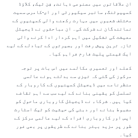
ان ملاقاتوں میں مصنوعی ذہانت، فِن ٹیک، کلاؤڈ
کمپیوٹنگ، سائبر سیکیورٹی اور ای-کامرس سمیت
مختلف شعبوں میں مہارت رکھنے والی کمپنیوں کے
نمائندگان نے شرکت کی۔ ان مباحثوں نے ڈیجیٹل
معیشت کی تشکیل میں اہم کردار ادا کرنے والی
تازہ ترین پیش رفت اور بصیرتوں کے تبادلے کے لیے
ایک قیمتی پلیٹ فارم فراہم کیا۔
کھلے اور تعمیری مکالمے میں اس بات پر توجہ
مرکوز کی گئی کہ تیزی سے بدلتے ہوئے عالمی
منظرنامے میں ڈیجیٹل کمپنیوں کے کاروبار کے
تسلسل کو یقینی بنانے کے لیے سب سے اہم تقاضے
کیا ہیں۔ شرکاء نے ڈیجیٹل کاروباری ماحول کو
مضبوط بنانے اور دبئی کی حیثیت کو ٹیک اسٹارٹ
اپس اور کاروباری افراد کے لیے عالمی مرکز کے
طور پر مزید بہتر بنانے کے طریقوں پر بھی غور
کیا۔