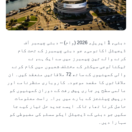
دبئی، 1 اپریل، 2026 (وام) -- دبئی چیمبر آف
ڈیجیٹل اکانومی، جو دبئی چیمبرز کے تحت کام
کرنے والے تین چیمبرز میں سے ایک ہے، نے
ٹیکنالوجی سیکٹر کے مختلف شعبوں میں کام کرنے
والی کمپنیوں کے ساتھ 72 ملاقاتیں منعقد کیں۔ ان
ملاقاتوں کا مقصد موجودہ کاروباری منظرنامے اور
عالمی سطح پر جاری پیش رفت کے دوران کمپنیوں کو
درپیش چیلنجز کے بارے میں براہ راست معلومات
حاصل کرنا تھا، تاکہ ایسے جدید حل تیار کیے جا
سکیں جو دبئی کے ڈیجیٹل ایکو سسٹم کی مضبوطی کو
سہارا دیں۔