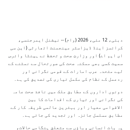
دبئی، 12 مئی، 2026 (وام) -- نیشنل ایمرجنسی،
کرائسز اینڈ ڈیزاسٹر مینجمنٹ اتھارٹی (این سی
ای ایم اے) اور وزارتِ صحت و تحفظ نے ہینٹا وائرس
سمیت کسی بھی ممکنہ صحت کی صورتحال سے نمٹنے کے
لیے متحدہ عرب امارات کے قومی نگرانی اور
ردعمل کے نظام کی مکمل تیاری کی تصدیق کی ہے۔
دونوں اداروں کے مطابق ملک میں نافذ صحت عامہ
کی نگرانی اور تیاری کے اقدامات کا بین
الاقوامی معیار اور بہترین عالمی طریقہ کار کے
مطابق مسلسل جائزہ اور تجدید کی جاتی ہے۔
یہ بات انسانی وباؤں سے متعلق ہنگامی حالات،