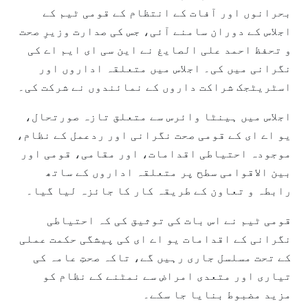
بحرانوں اور آفات کے انتظام کے قومی ٹیم کے
اجلاس کے دوران سامنے آئی، جس کی صدارت وزیرِ صحت
و تحفظ احمد علی الصایغ نے این سی ای ایم اے کی
نگرانی میں کی۔ اجلاس میں متعلقہ اداروں اور
اسٹریٹجک شراکت داروں کے نمائندوں نے شرکت کی۔
اجلاس میں ہینٹا وائرس سے متعلق تازہ صورتحال،
یو اے ای کے قومی صحت نگرانی اور ردعمل کے نظام،
موجودہ احتیاطی اقدامات، اور مقامی، قومی اور
بین الاقوامی سطح پر متعلقہ اداروں کے ساتھ
رابطہ و تعاون کے طریقہ کار کا جائزہ لیا گیا۔
قومی ٹیم نے اس بات کی توثیق کی کہ احتیاطی
نگرانی کے اقدامات یو اے ای کی پیشگی حکمت عملی
کے تحت مسلسل جاری رہیں گے، تاکہ صحتِ عامہ کی
تیاری اور متعدی امراض سے نمٹنے کے نظام کو
مزید مضبوط بنایا جا سکے۔