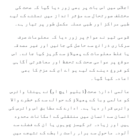
اجلاس میں اس بات پر بھی زور دیا گیا کہ صحت کی
مختلف صورتحال سے مؤثر انداز میں نمٹنے کے لیے
طبی مراکز اور طبی عملہ مکمل طور پر تیار ہے۔
قومی ٹیم نے عوام پر زور دیا کہ معلومات صرف
سرکاری ذرائع سے حاصل کی جائیں اور غیر مصدقہ
یا غلط معلومات کے پھیلاؤ سے گریز کیا جائے۔ اس
موقع پر عوامی صحت کے تحفظ اور معاشرتی آگاہی
کو فروغ دینے کے لیے یو اے ای کے عزم کا بھی
اعادہ کیا گیا۔
عالمی ادارۂ صحت (ڈبلیو ایچ او) نے ہینٹا وائرس
کو عالمی وبا کے پھیلاؤ کے حوالے سے کم خطرے والا
وائرس قرار دیا ہے۔ ادارے کے مطابق اس وائرس کی
انسان سے انسان میں منتقلی کے امکانات محدود
ہیں اور زیادہ تر کیسز چوہوں یا ان کے فضلے سے
آلودہ ماحول سے براہِ راست رابطے کے نتیجے میں