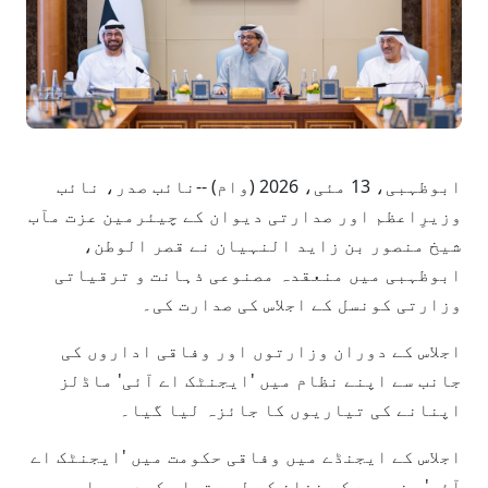
ابوظہبی، 13 مئی، 2026 (وام) --نائب صدر، نائب
وزیرِاعظم اور صدارتی دیوان کے چیئرمین عزت مآب
شیخ منصور بن زاید النہیان نے قصر الوطن،
ابوظہبی میں منعقدہ مصنوعی ذہانت و ترقیاتی
وزارتی کونسل کے اجلاس کی صدارت کی۔
اجلاس کے دوران وزارتوں اور وفاقی اداروں کی
جانب سے اپنے نظام میں 'ایجنٹک اے آئی' ماڈلز
اپنانے کی تیاریوں کا جائزہ لیا گیا۔
اجلاس کے ایجنڈے میں وفاقی حکومت میں 'ایجنٹک اے
آئی' منصوبے کے نفاذ کے لیے تیار کردہ عملی