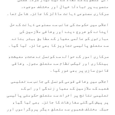
منصوبے پر تبادلۂ خیال اور مختلف موجودہ
سرکاری مصنوعی ذہانت ماڈلز کا جائزہ شامل تھا۔
اجلاس میں حکومت کی جانب سے مصنوعی ذہانت کے حل
اپنانے کو فروغ دینے اور وفاقی ملازمین کی
مہارتوں کو عالمی معیار کے مطابق بہتر بنانے
سے متعلق پالیسی تجاویز کا بھی جائزہ لیا گیا۔
سرکاری امور کے حوالے سے کونسل نے صحت، معیشت،
بینکاری اور ٹیکس نظام سے متعلق مجوزہ وفاقی
قانون سازی پر بھی غور کیا۔
اجلاس میں وفاقی قومی کونسل کی جانب سے تعلیمی
شعبے کے ملازمین کے معیارِ زندگی اور اس کے
تعلیمی نتائج پر اثرات سے متعلق حکومتی پالیسی
پر پیش کی گئی سفارشات کا جائزہ بھی لیا گیا،
جبکہ مختلف شعبوں سے متعلق دیگر پروگراموں اور