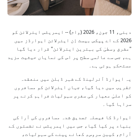
دبئی، 11 جون، 2026 (وام) -- ایمریٹس ایئرلائن کو
2026 کے اے پیکس بیسٹ اِن ایئرلائن ایوارڈز میں
"مشرق وسطیٰ کی بہترین ایئرلائن" قرار دیا گیا
ہے، جس سے عالمی سطح پر اس کی نمایاں حیثیت مزید
مستحکم ہوئی ہے۔
یہ ایوارڈ آئرلینڈ کے شہر ڈبلن میں منعقدہ
تقریب میں دیا گیا، جہاں ایئرلائن کو مسافروں
کو اعلیٰ معیار کی سفری سہولیات فراہم کرنے پر
سراہا گیا۔
ایوارڈ کا فیصلہ تصدیق شدہ مسافروں کی آرا کی
بنیاد پر کیا گیا، جس میں ایمریٹس نے نشستوں کے
آرام، کیبن سروس، کھانے پینے کی سہولیات،