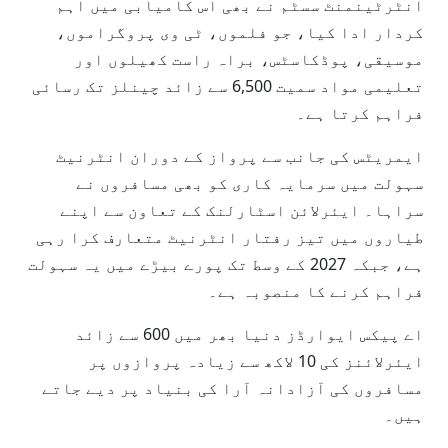
انٹرٹینمنٹ سسٹم نے بھی اس کامیابی میں اہم
کردار ادا کیا، جو فلموں، ٹی وی پروگراموں،
موسیقی، پوڈکاسٹس، براہ راست کھیلوں اور
تعلیمی مواد سمیت 6,500 سے زائد چینلز تک رسائی
فراہم کرتا ہے۔
ایمریٹس کی جانب سے پرواز کے دوران انٹرنیٹ
سہولت میں سرمایہ کاری کو بھی مسافروں نے
سراہا۔ ایئرلائن اسٹارلنک کے تعاون سے اپنے
طیاروں میں تیز رفتار انٹرنیٹ متعارف کرا رہی
ہے، جبکہ 2027 کے وسط تک پورے بیڑے میں یہ سہولت
فراہم کرنے کا منصوبہ ہے۔
اے پیکس ایوارڈز دنیا بھر میں 600 سے زائد
ایئرلائنز کی 10 لاکھ سے زیادہ پروازوں پر
مسافروں کی آزادانہ آرا کی بنیاد پر دیے جاتے
ہیں۔