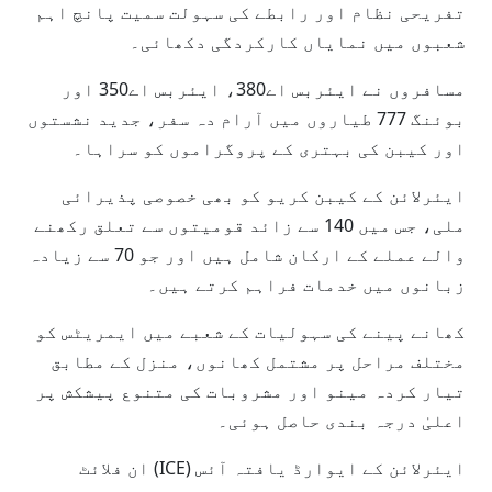
تفریحی نظام اور رابطے کی سہولت سمیت پانچ اہم
شعبوں میں نمایاں کارکردگی دکھائی۔
مسافروں نے ایئربس اے380، ایئربس اے350 اور
بوئنگ 777 طیاروں میں آرام دہ سفر، جدید نشستوں
اور کیبن کی بہتری کے پروگراموں کو سراہا۔
ایئرلائن کے کیبن کریو کو بھی خصوصی پذیرائی
ملی، جس میں 140 سے زائد قومیتوں سے تعلق رکھنے
والے عملے کے ارکان شامل ہیں اور جو 70 سے زیادہ
زبانوں میں خدمات فراہم کرتے ہیں۔
کھانے پینے کی سہولیات کے شعبے میں ایمریٹس کو
مختلف مراحل پر مشتمل کھانوں، منزل کے مطابق
تیار کردہ مینو اور مشروبات کی متنوع پیشکش پر
اعلیٰ درجہ بندی حاصل ہوئی۔
ایئرلائن کے ایوارڈ یافتہ آئس (ICE) ان فلائٹ