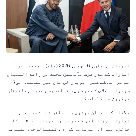
ایویان لی بان، 16 جون، 2026 (وام) -- متحدہ عرب
امارات کے صدر عزت مآب شیخ محمد بن زاید النہیان
نے فرانس کے شہر ایویان لی بان میں منعقدہ جی7
سربراہ اجلاس کے موقع پر فرانسیسی صدر ایمانوئل
میکرون سے ملاقات کی۔
ملاقات کے دوران دونوں رہنماؤں نے متحدہ عرب
امارات اور فرانس کے درمیان دیرینہ تعلقات کا
جائزہ لیا اور سرمایہ کاری، ٹیکنالوجی، مصنوعی