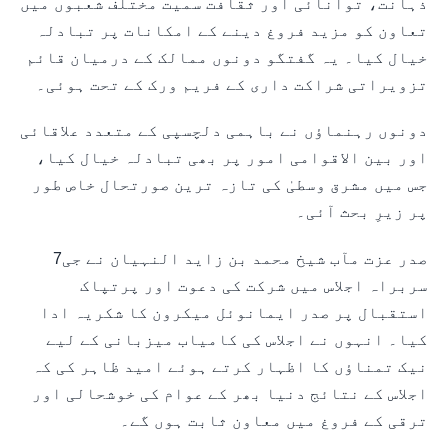
ذہانت، توانائی اور ثقافت سمیت مختلف شعبوں میں
تعاون کو مزید فروغ دینے کے امکانات پر تبادلہ
خیال کیا۔ یہ گفتگو دونوں ممالک کے درمیان قائم
تزویراتی شراکت داری کے فریم ورک کے تحت ہوئی۔
دونوں رہنماؤں نے باہمی دلچسپی کے متعدد علاقائی
اور بین الاقوامی امور پر بھی تبادلہ خیال کیا،
جس میں مشرق وسطیٰ کی تازہ ترین صورتحال خاص طور
پر زیرِ بحث آئی۔
صدر عزت مآب شیخ محمد بن زاید النہیان نے جی7
سربراہ اجلاس میں شرکت کی دعوت اور پرتپاک
استقبال پر صدر ایمانوئل میکرون کا شکریہ ادا
کیا۔ انہوں نے اجلاس کی کامیاب میزبانی کے لیے
نیک تمناؤں کا اظہار کرتے ہوئے امید ظاہر کی کہ
اجلاس کے نتائج دنیا بھر کے عوام کی خوشحالی اور
ترقی کے فروغ میں معاون ثابت ہوں گے۔