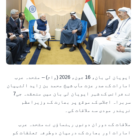
ایویان لی بان، 16 جون، 2026 (وام) -- متحدہ عرب
امارات کے صدر عزت مآب شیخ محمد بن زاید النہیان
نے فرانس کے شہر ایویان لی بان میں منعقدہ جی7
سربراہ اجلاس کے موقع پر بھارت کے وزیراعظم
نریندر مودی سے ملاقات کی۔
ملاقات کے دوران دونوں رہنماؤں نے متحدہ عرب
امارات اور بھارت کے درمیان دوطرفہ تعلقات کو