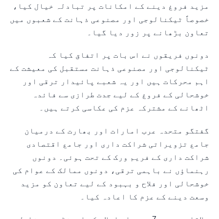
مزید فروغ دینے کے امکانات پر تبادلہ خیال کیا،
خصوصاً ٹیکنالوجی اور مصنوعی ذہانت کے شعبوں میں
تعاون بڑھانے پر زور دیا گیا۔
دونوں فریقوں نے اس بات پر اتفاق کیا کہ
ٹیکنالوجی اور مصنوعی ذہانت مستقبل کی معیشت کے
اہم محرکات ہیں اور یہ شعبے پائیدار ترقی اور
خوشحالی کے فروغ کے لیے جدت طرازی سے فائدہ
اٹھانے کے مشترکہ عزم کی عکاسی کرتے ہیں۔
گفتگو متحدہ عرب امارات اور بھارت کے درمیان
جامع تزویراتی شراکت داری اور جامع اقتصادی
شراکت داری کے فریم ورک کے تحت ہوئی۔ دونوں
رہنماؤں نے باہمی ترقی، دونوں ممالک کے عوام کی
خوشحالی اور فلاح و بہبود کے لیے تعاون کو مزید
وسعت دینے کے عزم کا اعادہ کیا۔