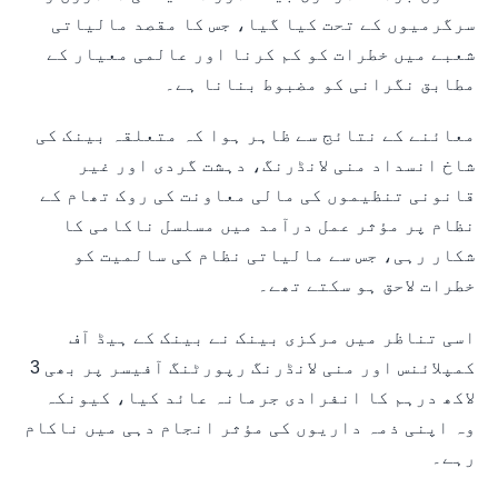
سرگرمیوں کے تحت کیا گیا، جس کا مقصد مالیاتی
شعبے میں خطرات کو کم کرنا اور عالمی معیار کے
مطابق نگرانی کو مضبوط بنانا ہے۔
معائنے کے نتائج سے ظاہر ہوا کہ متعلقہ بینک کی
شاخ انسداد منی لانڈرنگ، دہشت گردی اور غیر
قانونی تنظیموں کی مالی معاونت کی روک تھام کے
نظام پر مؤثر عمل درآمد میں مسلسل ناکامی کا
شکار رہی، جس سے مالیاتی نظام کی سالمیت کو
خطرات لاحق ہو سکتے تھے۔
اسی تناظر میں مرکزی بینک نے بینک کے ہیڈ آف
کمپلائنس اور منی لانڈرنگ رپورٹنگ آفیسر پر بھی 3
لاکھ درہم کا انفرادی جرمانہ عائد کیا، کیونکہ
وہ اپنی ذمہ داریوں کی مؤثر انجام دہی میں ناکام
رہے۔