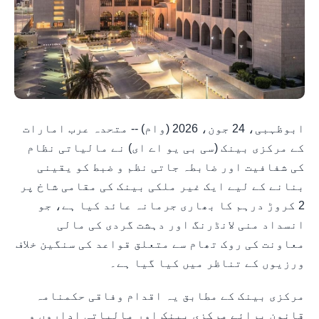
ابوظہبی، 24 جون، 2026 (وام) -- متحدہ عرب امارات
کے مرکزی بینک (سی بی یو اے ای) نے مالیاتی نظام
کی شفافیت اور ضابطہ جاتی نظم و ضبط کو یقینی
بنانے کے لیے ایک غیر ملکی بینک کی مقامی شاخ پر
2 کروڑ درہم کا بھاری جرمانہ عائد کیا ہے، جو
انسداد منی لانڈرنگ اور دہشت گردی کی مالی
معاونت کی روک تھام سے متعلق قواعد کی سنگین خلاف
ورزیوں کے تناظر میں کیا گیا ہے۔
مرکزی بینک کے مطابق یہ اقدام وفاقی حکمنامہ
قانون برائے مرکزی بینک اور مالیاتی اداروں و