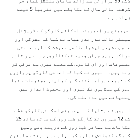
لاکھ 39 ہزار ٹن سے زائد سامان منتقل کیا، جو
گزشتہ مالی سال کے مقابلے میں تقریباً 5 فیصد
زیادہ ہے۔
اس موقع پر ایمریٹس اسکائی کارگو کے ڈویژنل
سینئر نائب صدر بدر عباس نے کہا کہ مشرقی اور
جنوب مشرقی ایشیا عالمی معیشت کے اہم صنعتی
مراکز ہیں، جہاں جدید ٹیکنالوجی، زرعی و تازہ
مصنوعات اور ای کامرس کے شعبے تیزی سے ترقی کر
رہے ہیں۔ انہوں نے کہا کہ اضافی کارگو پروازوں
کے ذریعے برآمد کنندگان کو اپنی مصنوعات دنیا
بھر کی منڈیوں تک تیزی اور محفوظ انداز میں
پہنچانے میں مدد ملے گی۔
انہوں نے بتایا کہ ایمریٹس اسکائی کارگو خطے
کے 12 شہروں تک کارگو طیاروں کے ساتھ ساتھ 25
مقامات سے مسافر طیاروں کے ذریعے بھی وسیع
کارگو گنجائش فراہم کر رہا ہے۔ ہر ہفتے صارفین