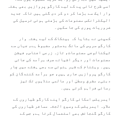
اسی طرح تائی پے کے لیے کارگو پروازیں بھی ہفتہ
وار ایک سے بڑھا کر دو کر دی گئی ہیں تاکہ جدید
الیکٹرانکس مصنوعات کی بڑھتی ہوئی ترسیل کی
ضروریات پوری کی جا سکیں۔
کمپنی نے بتایا کہ بینکاک کے لیے ہفتہ وار
کارگو سروس کی مانگ بدستور مضبوط ہے، جہاں سے
ٹیکنالوجی مصنوعات، تازہ زرعی اجناس، فیشن
مصنوعات اور دیگر اشیائے صرف برآمد کی جاتی
ہیں۔ ویتنام کے شہر ہنوئی سے بھی ہفتے میں چار
کارگو پروازیں جاری ہیں، جو برآمد کنندگان کو
دبئی، مشرق وسطیٰ اور عالمی منڈیوں تک تیز
رسائی فراہم کرتی ہیں۔
ایمریٹس اسکائی کارگو اپنے کارگو طیاروں کے
علاوہ ایمریٹس کے وسیع الجثہ مسافر طیاروں کی
کارگو گنجائش بھی استعمال کرتا ہے، جس کے