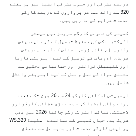
ذریعے مشرقی اور جنوب مشرقی ایشیا میں ہر ہفتے
320 سے زائد مسافر پروازوں کے ذریعے کارگو
خدمات فراہم کی جا رہی ہیں۔
کمپنی کی خصوصی کارگو سروسز میں قیمتی
الیکٹرانکس کی محفوظ ترسیل کے لیے ایمریٹس
ولنریبل، تازہ زرعی اجناس کے لیے ایمریٹس
فریش، ادویات کی ترسیل کے لیے ایمریٹس فارما
اور کلینیکل ٹرائلز اور حیاتیاتی تحقیق سے
متعلق مواد کی نقل و حمل کے لیے ایمریٹس وائٹل
شامل ہیں۔
ایمریٹس اسکائی کارگو 24 سے 26 جون تک منعقد
ہونے والی ایشیا کی سب سے بڑی فضائی کارگو اور
لاجسٹکس نمائش ایئر کارگو چائنا 2026 میں بھی
شریک ہے، جہاں کمپنی کے نمائندے اسٹینڈ W5.329
پر اپنی کارگو خدمات اور جدید حل سے متعلق