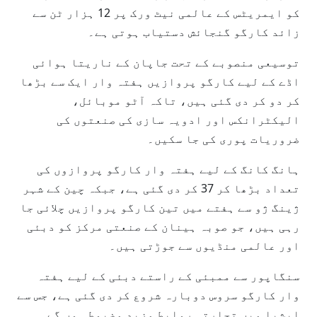
کو ایمریٹس کے عالمی نیٹ ورک پر 12 ہزار ٹن سے
زائد کارگو گنجائش دستیاب ہوتی ہے۔
توسیعی منصوبے کے تحت جاپان کے ناریتا ہوائی
اڈے کے لیے کارگو پروازیں ہفتہ وار ایک سے بڑھا
کر دو کر دی گئی ہیں، تاکہ آٹو موبائل،
الیکٹرانکس اور ادویہ سازی کی صنعتوں کی
ضروریات پوری کی جا سکیں۔
ہانگ کانگ کے لیے ہفتہ وار کارگو پروازوں کی
تعداد بڑھا کر 37 کر دی گئی ہے، جبکہ چین کے شہر
ژینگ ژو سے ہفتے میں تین کارگو پروازیں چلائی جا
رہی ہیں، جو صوبہ ہینان کے صنعتی مرکز کو دبئی
اور عالمی منڈیوں سے جوڑتی ہیں۔
سنگاپور سے ممبئی کے راستے دبئی کے لیے ہفتہ
وار کارگو سروس دوبارہ شروع کر دی گئی ہے، جس سے
ایشیا میں تجارتی روابط مزید مضبوط ہوں گے۔