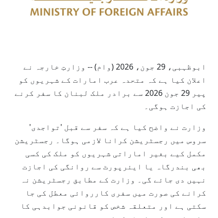
ابوظہبی، 29 جون، 2026 (وام) -- وزارتِ خارجہ نے
اعلان کیا ہے کہ متحدہ عرب امارات کے شہریوں کو
پیر 29 جون 2026 سے برادر ملک لبنان کا سفر کرنے
کی اجازت ہوگی۔
وزارت نے واضح کیا ہے کہ سفر سے قبل 'تواجدی'
سروس میں رجسٹریشن کرانا لازمی ہوگا۔ رجسٹریشن
مکمل کیے بغیر اماراتی شہریوں کو ملک کی کسی
بھی بندرگاہ یا ایئرپورٹ سے روانگی کی اجازت
نہیں دی جائے گی۔ وزارت کے مطابق رجسٹریشن نہ
کرانے کی صورت میں سفری کارروائی معطل کی جا
سکتی ہے اور متعلقہ شخص کو قانونی جوابدہی کا