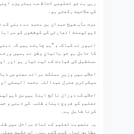
رہی ہے جو تعلیمی لحاظ سے بہترین، اپنی
کی صلاحیت رکھتی ہو۔
عزت مآب شیخ حمدان بن محمد نے دبئی کے 
ڈیولپمنٹ اتھارٹی کی کوششوں کو سراہا۔
انہوں نے کہاکہ، "ہم چاہتے ہیں کہ دبئی 
کا حامل ہو جو بانیانِ وطن نے ہمیں ورثے
مستقبل کی قیادت کے لیے تیار ہو اور اپ
اجلاس میں وزیرِ مملکت برائے مصنوعی ذہ
سیکرٹری جنرل عبداللہ محمد البستی اور
اجلاس کے دوران نالج اینڈ ہیومن ڈیولپمن
تعلیم کو فروغ دینا، طلبہ کی ذہنی و جس
کرنا شامل ہے۔
مطابق تیار کیے گئے ہیں۔ اس حکمتِ عملی 