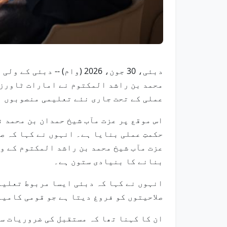
دبئی، 30 جون، 2026 (وام
عملی کے تحت جاری نئے تعلیمی منصوبوں ا
اس موقع پر عزت مآب شیخ حمدان بن محمد 
حکمتِ عملی بنایا ہے۔ انہوں نے کہا کہ ص
عزت مآب شیخ محمد بن راشد المکتوم کے و
بنانے کا بنیادی ستون ہے۔
انہوں نے کہا کہ دبئی ایسا مربوط تعلیم
صلاحیتوں کو فروغ دیتا ہے جو قومی کامی
ان کا کہنا تھا کہ مستقبل کی ضروریات سے