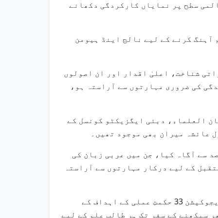
المی سطح پر نمایاں کارکردگی دکھانے
 آہنگ کرنے کے لیے نالج اینڈ ہیومن
اتی شناخت، اعلیٰ اقدار اور ان اصولوں
ندگی کی ضروری مہارتوں سے آراستہ ہو،
طان العلماء، دبئی ایگزیکٹو کونسل کے
 عائشہ میران بھی موجود تھیں۔
د سے آگاہ کیا، جن میں عربی زبان کی
ستقبل کے لیے درکار مہارتوں سے آراستہ
یہ منصوبے تعلیم کے تمام مراحل میں طلبہ اور والدین کی ضروریات کو مدنظر رکھتے ہوئے دبئی ایجوکیشن 33 حکمتِ عملی کے اہداف کے
ر سیکھنے کے سفر تک ہر طالب علم کے لیے