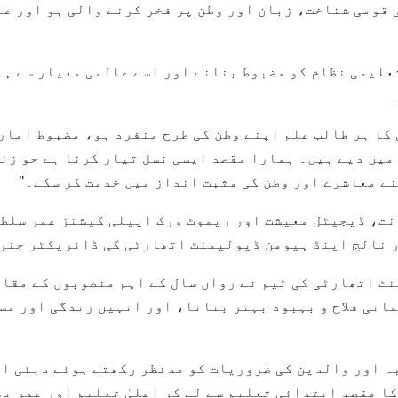
 قومی شناخت، زبان اور وطن پر فخر کرنے والی ہو اور ع
تعلیمی نظام کو مضبوط بنانے اور اسے عالمی معیار سے ہم
کا ہر طالب علم اپنے وطن کی طرح منفرد ہو، مضبوط امار
 میں دیے ہیں۔ ہمارا مقصد ایسی نسل تیار کرنا ہے جو ز
نے معاشرے اور وطن کی مثبت انداز میں خدمت کر سکے۔"
انت، ڈیجیٹل معیشت اور ریموٹ ورک ایپلی کیشنز عمر سل
 نالج اینڈ ہیومن ڈیولپمنٹ اتھارٹی کی ڈائریکٹر جنرل
ٹ اتھارٹی کی ٹیم نے رواں سال کے اہم منصوبوں کے مقاص
مانی فلاح و بہبود بہتر بنانا، اور انہیں زندگی اور م
کا مقصد ابتدائی تعلیم سے لے کر اعلیٰ تعلیم اور عمر بھ