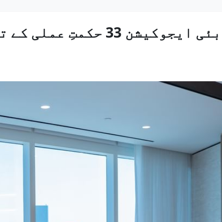
شیخ حمدان بن محمد نے دبئی ایجوکیشن