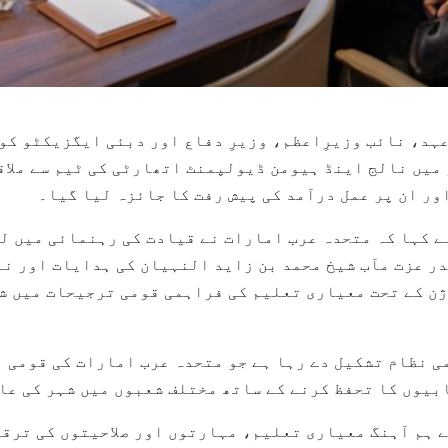
) -- دبئی کے ولی عہد، نائب وزیرِاعظم، وزیرِ دفاع اور دبئی ایگز
ور ان پر عمل درآمد کی پیش رفت کا جائزہ لیا گیا۔
نے کہا کہ متحدہ عرب امارات نے قیادت کی رہنمائی میں ل
در عزت مآب شیخ محمد بن زاید النہیان کی ہدایات اور نا
ژن کے تحت معیاری تعلیم کی فراہمی قومی ترجیحات میں ش
ی نظام تشکیل دے رہا ہے جو متحدہ عرب امارات کی قومی ا
ابیوں کا تحفظ کرنے کے ساتھ مختلف شعبوں میں شہر کی عا
 ہم آہنگ معیاری تعلیم، مہارتوں اور صلاحیتوں کی ترقی 