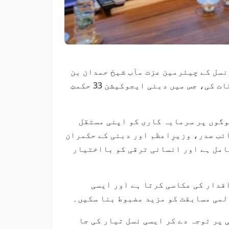
یکٹو کونسل کے چیئرمین عزت مآب شیخ حمدان بن
محمد بن راشد المکتوم نے امارات ٹاورز میں نالج اینڈ ہیومن ڈیولپمنٹ اتھارٹی کی ٹیم سے ملاقات کی، جس میں دبئی ایجوکیشن 33 حکمتِ
وگوں پر سرمایہ کاری کو اپنی مستقل
ئب صدر، وزیرِاعظم اور دبئی کے حکمران
امل ہے اور انسانی ترقی کو بااختیار
قدار کی عکاسی کرتا ہے اور ایسی
لمی مسابقت کو مزید مضبوط بنا سکیں۔
پر توجہ دے کر ایسی نسل تیار کی جا