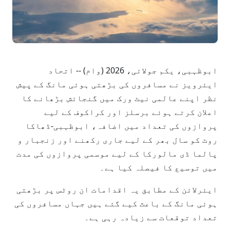
ابوظہبی، یکم جولائی، 2026 (وام) -- اتحاد
ایئرویز نے مسافروں کی بڑھتی ہوئی مانگ کے پیش
نظر اپنے عالمی نیٹ ورک میں گنجائش بڑھانے کا
اعلان کرتے ہوئے برسلز اور کراکوف کے لیے
پروازوں کی تعداد میں اضافہ، ابوظہبی-ڈھاکا
روٹ کو سال بھر کے لیے جاری رکھنے اور زنجبار و
پالما ڈی مالورکا کے لیے موسمی پروازوں کی مدت
میں توسیع کا فیصلہ کیا ہے۔
ایئرلائن کے مطابق یہ اقدامات ان روٹس پر بڑھتی
ہوئی مانگ کے باعث کیے گئے ہیں جہاں مسافروں کی
تعداد توقعات سے زیادہ رہی ہے۔