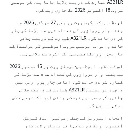
A321LR طیارے کے ذریعے چلایا جاتا ہے، کی موسمی
سروس 18 اکتوبر 2026 تک جاری رہے گی۔
ابوظہبی-کراکوف روٹ پر بھی 27 جولائی 2026 سے
ہفتہ وار پروازوں کی تعداد تین سے بڑھا کر چار
کر دی جائے گی۔ A321LR طیارے کے ذریعے چلائی
جانے والی یہ موسمی سروس ابوظہبی کو پولینڈ کے
تاریخی اور ثقافتی شہر کراکوف سے ملاتی ہے۔
اس کے علاوہ ابوظہبی-برسلز روٹ پر 15 دسمبر 2026
سے ہفتہ وار پروازوں کی تعداد سات سے بڑھا کر
گیارہ کر دی جائے گی۔ اضافی چار پروازیں تین
درجوں پر مشتمل A321LR طیارے کے ذریعے چلائی
جائیں گی، جس میں فرسٹ، بزنس اور اکانومی کلاس
دستیاب ہوں گی۔
اتحاد ایئرویز کے چیف ریونیو اینڈ کمرشل
آفیسر، اریک ڈی نے کہا کہ برسلز، ڈھاکا،