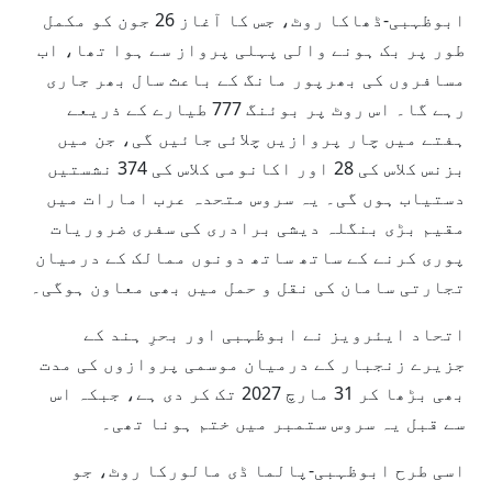
ابوظہبی-ڈھاکا روٹ، جس کا آغاز 26 جون کو مکمل
طور پر بک ہونے والی پہلی پرواز سے ہوا تھا، اب
مسافروں کی بھرپور مانگ کے باعث سال بھر جاری
رہے گا۔ اس روٹ پر بوئنگ 777 طیارے کے ذریعے
ہفتے میں چار پروازیں چلائی جائیں گی، جن میں
بزنس کلاس کی 28 اور اکانومی کلاس کی 374 نشستیں
دستیاب ہوں گی۔ یہ سروس متحدہ عرب امارات میں
مقیم بڑی بنگلہ دیشی برادری کی سفری ضروریات
پوری کرنے کے ساتھ ساتھ دونوں ممالک کے درمیان
تجارتی سامان کی نقل و حمل میں بھی معاون ہوگی۔
اتحاد ایئرویز نے ابوظہبی اور بحرِ ہند کے
جزیرے زنجبار کے درمیان موسمی پروازوں کی مدت
بھی بڑھا کر 31 مارچ 2027 تک کر دی ہے، جبکہ اس
سے قبل یہ سروس ستمبر میں ختم ہونا تھی۔
اسی طرح ابوظہبی-پالما ڈی مالورکا روٹ، جو