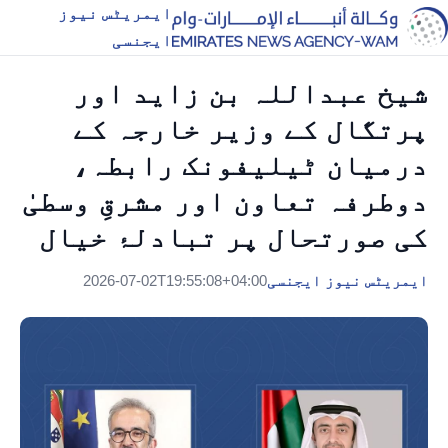
ایمریٹس نیوز
ایجنسی
شیخ عبداللہ بن زاید اور
پرتگال کے وزیر خارجہ کے
درمیان ٹیلیفونک رابطہ،
دوطرفہ تعاون اور مشرقِ وسطیٰ
کی صورتحال پر تبادلۂ خیال
ایمریٹس نیوز ایجنسی
2026-07-02T19:55:08+04:00