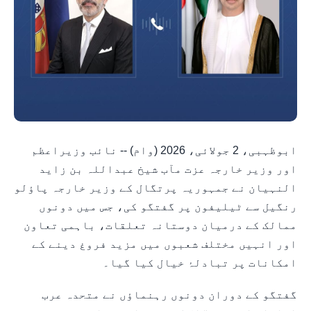
ابوظہبی، 2 جولائی، 2026 (وام) -- نائب وزیراعظم
اور وزیر خارجہ عزت مآب شیخ عبداللہ بن زاید
النہیان نے جمہوریہ پرتگال کے وزیر خارجہ پاؤلو
رنگیل سے ٹیلیفون پر گفتگو کی، جس میں دونوں
ممالک کے درمیان دوستانہ تعلقات، باہمی تعاون
اور انہیں مختلف شعبوں میں مزید فروغ دینے کے
امکانات پر تبادلۂ خیال کیا گیا۔
گفتگو کے دوران دونوں رہنماؤں نے متحدہ عرب