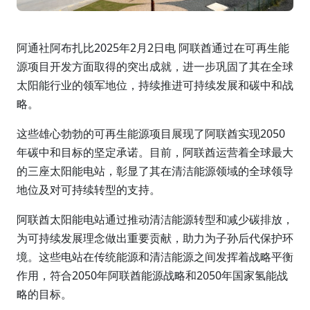
阿通社阿布扎比2025年2月2日电 阿联酋通过在可再生能
源项目开发方面取得的突出成就，进一步巩固了其在全球
太阳能行业的领军地位，持续推进可持续发展和碳中和战
略。
这些雄心勃勃的可再生能源项目展现了阿联酋实现2050
年碳中和目标的坚定承诺。目前，阿联酋运营着全球最大
的三座太阳能电站，彰显了其在清洁能源领域的全球领导
地位及对可持续转型的支持。
阿联酋太阳能电站通过推动清洁能源转型和减少碳排放，
为可持续发展理念做出重要贡献，助力为子孙后代保护环
境。这些电站在传统能源和清洁能源之间发挥着战略平衡
作用，符合2050年阿联酋能源战略和2050年国家氢能战
略的目标。