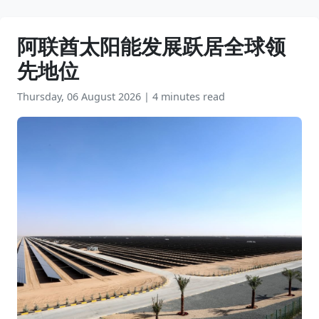
阿联酋太阳能发展跃居全球领
先地位
Thursday, 06 August 2026
|
4 minutes read