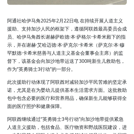
阿通社哈伊马角2025年2月22日电 在持续开展人道主义
援助、支持加沙人民的框架下，遵循阿联酋最高委员会成
员、哈伊马角酋长谢赫萨欧德·本·萨格尔·卡希米殿下的指
示，并在谢赫·艾哈迈德·本·萨克尔·卡希米（萨克尔·本·穆
罕默德·卡希米慈善与人道主义基金会董事会主席）的监
督下，该基金会向加沙地带运送了300吨新生儿救助包，
作为“英勇骑士3行动”的一部分。
此次援助行动体现了阿联酋对减轻加沙平民苦难的坚定承
诺，尤其是在为婴幼儿提供基本生活需求方面。这批救助
包中包含必要的医疗和营养用品，确保新生儿能够获得全
面的医疗照护和健康保障。
阿联酋继续通过“英勇骑士3号行动”向加沙地带提供紧急
人道主义援助，包括食品、医疗物资和野战医院建设，进