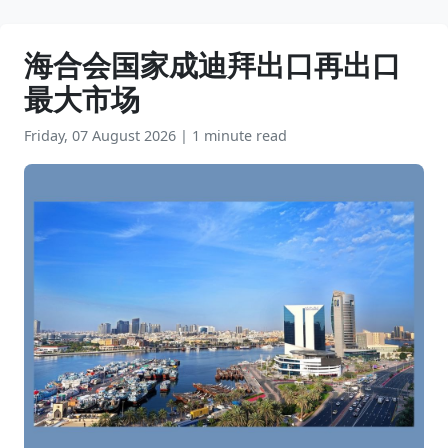
海合会国家成迪拜出口再出口
最大市场
Friday, 07 August 2026
|
1 minute read