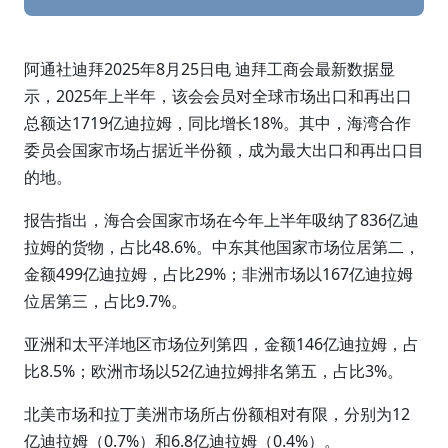
阿通社迪拜2025年8月25日电 迪拜工商会最新数据显
示，2025年上半年，该会会员对全球市场出口和再出口
总额达1719亿迪拉姆，同比增长18%。其中，海湾合作
委员会国家市场占据近半份额，成为最大出口和再出口目
的地。
报告指出，海合会国家市场在今年上半年吸纳了836亿迪
拉姆的货物，占比48.6%。中东其他国家市场位居第二，
金额499亿迪拉姆，占比29%；非洲市场以167亿迪拉姆
位居第三，占比9.7%。
亚洲和太平洋地区市场位列第四，金额146亿迪拉姆，占
比8.5%；欧洲市场以52亿迪拉姆排名第五，占比3%。
北美市场和拉丁美洲市场所占份额相对有限，分别为12
亿迪拉姆（0.7%）和6.8亿迪拉姆（0.4%）。