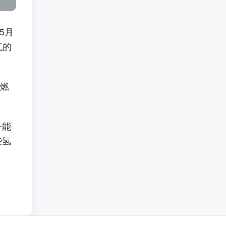
5月
瓦的
供燃
子能
些氢