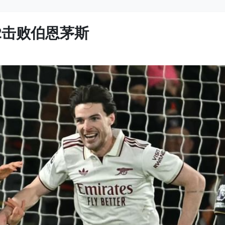
2击败伯恩茅斯