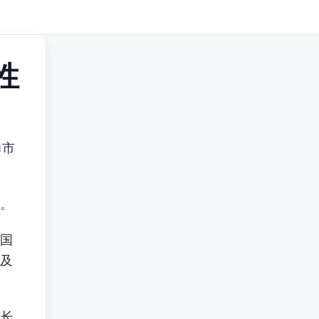
性
力市
。
长国
及
酋长