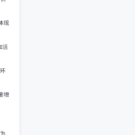
体现
加活
环
著增
为