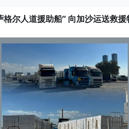
萨格尔人道援助船” 向加沙运送救援