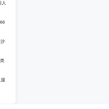
前人
66
加沙
类
义援