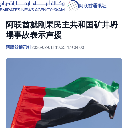
阿联酋通讯社
阿联酋就刚果民主共和国矿井坍
塌事故表示声援
阿联酋通讯社
2026-02-01T19:35:47+04:00