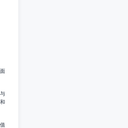
面
与
和
值