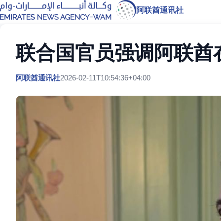
阿联酋通讯社
联合国官员强调阿联酋
阿联酋通讯社
2026-02-11T10:54:36+04:00