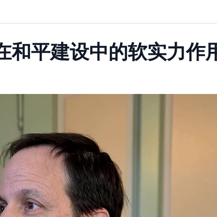
在和平建设中的软实力作