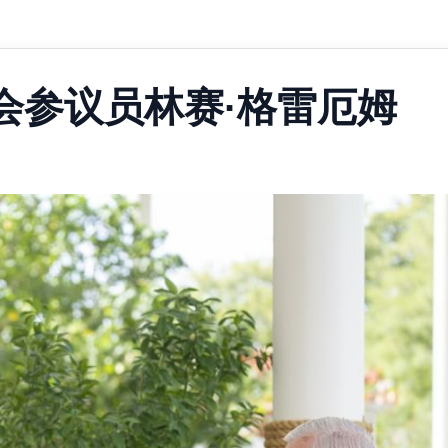
会参议员林赛·格雷厄姆