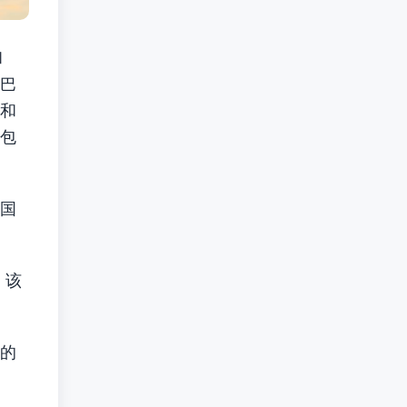
和
巴
和
包
国
。该
的