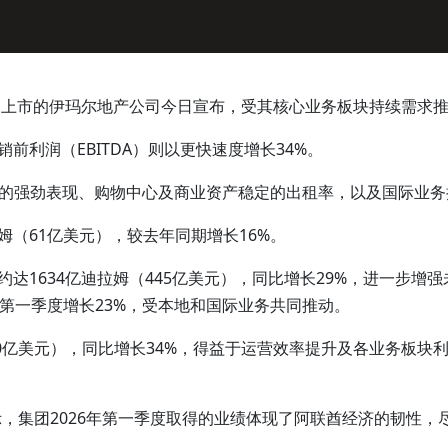
融市场上市的伊玛尔地产公司今日宣布，受其核心业务板块持续需求推
前利润（EBITDA）则以更快速度增长34%。
的强劲表现、购物中心及商业资产稳定的出租率，以及国际业务
拉姆（61亿美元），较去年同期增长16%。
额约达1634亿迪拉姆（445亿美元），同比增长29%，进一步
5年第一季度增长23%，受本地和国际业务共同推动。
0亿美元），同比增长34%，得益于运营效率提升及各业务板块
示，集团2026年第一季度取得的业绩体现了阿联酋经济的韧性