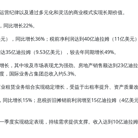
运营纪律以及通过多元化和灵活的商业模式实现长期价值。
，同比增长22%。
元），同比增长36%；税前净利润达到40亿迪拉姆（11亿美元）
达35亿迪拉姆（9.53亿美元），较去年同期增长49%。
增长，其中埃及市场表现尤为强劲。房地产销售额达到23亿迪拉
季度，国际业务占集团总收入约5.3%。
及商业租赁业务组合实现稳定增长，受益于出租率提升、资产质量
同比增长15%；息税折旧摊销前利润增至15亿迪拉姆（4亿美元）
一季度实现稳定表现，持续需求提供支撑。收入达到10亿迪拉姆，